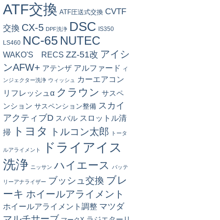
ATF交換
CVTF
ATF圧送式交換
DSC
CX-5
交換
IS350
DPF洗浄
NC-65
NUTEC
LS460
アイシ
ZZ-51改
WAKO'S RECS
ンAFW+
アルファード
アテンザ
イ
カーエアコン
ンジェクター洗浄
ウィッシュ
クラウン
リフレッシュα
サスペ
スカイ
ンション
サスペンション整備
アクティブD
スロットル清
スバル
トヨタ
トルコン太郎
掃
トータ
ドライアイス
ルアライメント
洗浄
ハイエース
ニッサン
バッテ
ブレ
ブッシュ交換
リーアナライザー
ーキ
ホイールアライメント
マツダ
ホイールアライメント調整
マルチサーブ
ラジエターリ
マークX