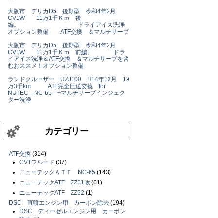
大阪市 デリカD5 後期型 令和4年2月
CV1W 11万1千Ｋｍ 後
編。 ドライアイス洗浄
オプション整備 ATF交換 ＆マルチサーブ
大阪市 デリカD5 後期型 令和4年2月
CV1W 11万1千Ｋｍ 前編。 ドラ
イアイス洗浄＆ATF交換 ＆マルチサーブを含
むおススメ！オプション整備
ランドクルーザー UZJ100 H14年12月 19
万3千km ATF完全圧送交換 for
NUTEC NC-65 +マルチサーブインジェク
ター洗浄
カテゴリー
ATF交換
(314)
CVTフルード
(37)
ニューテックＡＴＦ NC-65
(143)
ニューテックATF ZZ51改
(61)
ニューテックATF ZZ52
(1)
DSC 直噴エンジン用 カーボン除去
(194)
DSC ディーゼルエンジン用 カーボン