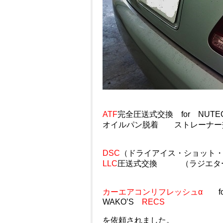
ATF
完全圧送式交換 for NUTEC
オイルパン脱着 ストレーナー
DSC
（ドライアイス・ショット
LLC
圧送式交換 （ラジエター
カーエアコンリフレッシュα
fo
WAKO’S
RECS
を依頼されました。