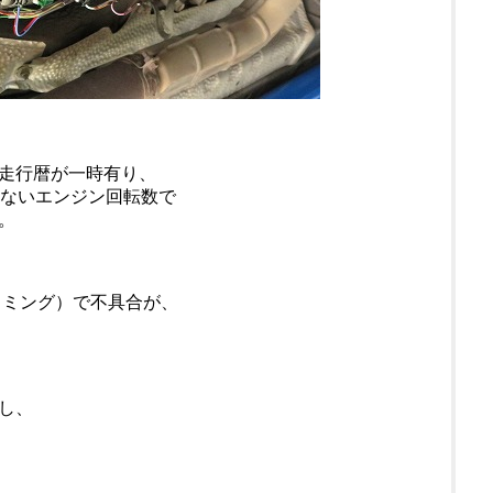
走行暦が一時有り、
わないエンジン回転数で
。
イミング）で不具合が、
し、