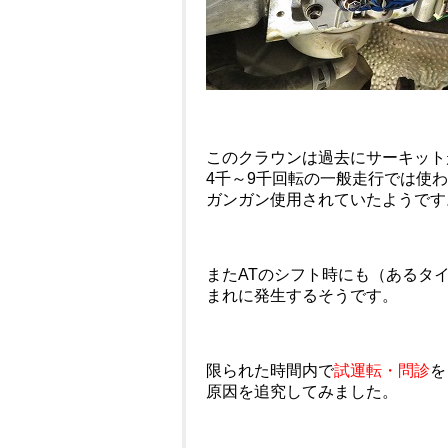
このクラウンは過去にサーキット
4千～9千回転の一般走行では使
ガンガン使用されていたようです
またATのシフト時にも（あるタ
まれに発生するそうです。
限られた時間内で
試運転・問診
を
原因を追究してみました。