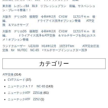
東京都 レガシィB4 BL9 リフレッシュプラン 前編。サスペンショ
ン・ブレーキ整備！！
大阪市 デリカD5 後期型 令和4年2月 CV1W 11万1千Ｋｍ 後
編。 ドライアイス洗浄オプション整備 ATF交
換 ＆マルチサーブ
大阪市 デリカD5 後期型 令和4年2月 CV1W 11万1千Ｋｍ 前
編。 ドライアイス洗浄＆ATF交換 ＆マルチサーブを含むおスス
メ！オプション整備
ランドクルーザー UZJ100 H14年12月 19万3千km ATF完全圧送
交換 for NUTEC NC-65 +マルチサーブインジェクター洗浄
カテゴリー
ATF交換
(314)
CVTフルード
(37)
ニューテックＡＴＦ NC-65
(143)
ニューテックATF ZZ51改
(61)
ニューテックATF ZZ52
(1)