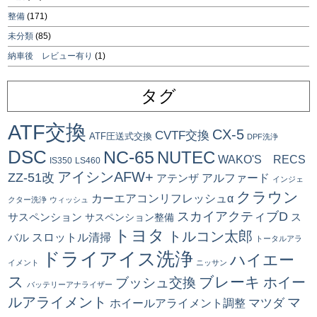
整備
(171)
未分類
(85)
納車後 レビュー有り
(1)
タグ
ATF交換
CX-5
CVTF交換
ATF圧送式交換
DPF洗浄
DSC
NC-65
NUTEC
WAKO'S RECS
IS350
LS460
アイシンAFW+
ZZ-51改
アルファード
アテンザ
インジェ
クラウン
カーエアコンリフレッシュα
クター洗浄
ウィッシュ
スカイアクティブD
ス
サスペンション
サスペンション整備
トヨタ
トルコン太郎
スロットル清掃
バル
トータルアラ
ドライアイス洗浄
ハイエー
イメント
ニッサン
ス
ブレーキ
ブッシュ交換
ホイー
バッテリーアナライザー
ルアライメント
マ
マツダ
ホイールアライメント調整