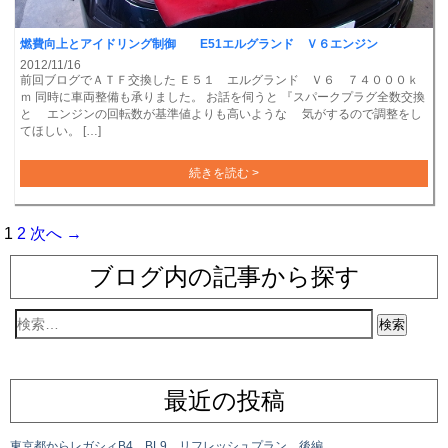
燃費向上とアイドリング制御 E51エルグランド Ｖ６エンジン
2012/11/16
前回ブログでＡＴＦ交換した Ｅ５１ エルグランド Ｖ６ ７４０００ｋ
ｍ 同時に車両整備も承りました。 お話を伺うと 『スパークプラグ全数交換
と エンジンの回転数が基準値よりも高いような 気がするので調整をし
てほしい。 […]
続きを読む >
1
2
次へ →
ブログ内の記事から探す
最近の投稿
東京都からレガシィB4 BL9 リフレッシュプラン 後編。