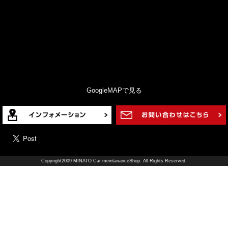
GoogleMAPで見る
Copyright2009 MINATO Car meintananceShop. All Rights Reserved.