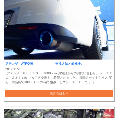
アテンザ ATF交換 交換方法と前洗浄。
2012/11/28
アテンザ ＧＨ５ＦＳ 37800ｋｍ お電話からのお問い合わせ。 ＮＵＴＥ
Ｃ ＺＺ５１改で ＡＴＦ交換をご希望されました。 問診させてもらうと 某
カー用品店で30000ｋｍの時に 飛燕 ヒエン ＡＴＦ で […]
続きを読む >