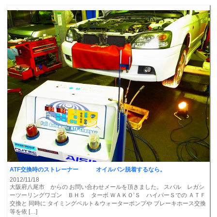
ATF交換時のストレーナー オイルパン脱着するなら。
2012/11/18
大阪府八尾市 からの お問い合わせメールを頂きました。 スバル レガシ
ーツーリングワゴン ＢＨ５ ターボ ＷＡＫＯ’Ｓ ハイパーＳでの ＡＴＦ
交換と 同時に タイミングベルト＆ウォーターポンプや ブレーキホース交換
等を依 […]