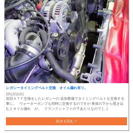
レガシータイミングベルト交換 オイル漏れ有り。
2012/11/21
前回ＡＴＦ交換をしたレガシーの 追加整備でタイミングベルトを交換する
事に。 ウォーターポンプも同時に交換するのですが 車体の下から覗き込
むとオイル漏れ が。 クランクシャフトの下あたりなので […]
続きを読む >