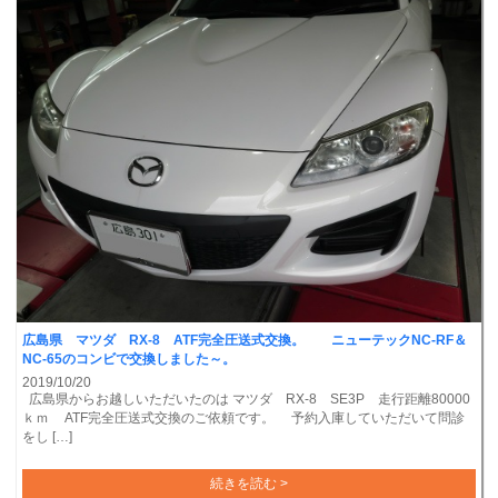
広島県 マツダ RX-8 ATF完全圧送式交換。 ニューテックNC-RF＆
NC-65のコンビで交換しました～。
2019/10/20
広島県からお越しいただいたのは マツダ RX-8 SE3P 走行距離80000
ｋｍ ATF完全圧送式交換のご依頼です。 予約入庫していただいて問診
をし […]
続きを読む >