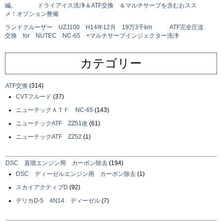
編。 ドライアイス洗浄＆ATF交換 ＆マルチサーブを含むおスス
メ！オプション整備
ランドクルーザー UZJ100 H14年12月 19万3千km ATF完全圧送
交換 for NUTEC NC-65 +マルチサーブインジェクター洗浄
カテゴリー
ATF交換
(314)
CVTフルード
(37)
ニューテックＡＴＦ NC-65
(143)
ニューテックATF ZZ51改
(61)
ニューテックATF ZZ52
(1)
DSC 直噴エンジン用 カーボン除去
(194)
DSC ディーゼルエンジン用 カーボン除去
(1)
スカイアクティブD
(92)
デリカD-5 4N14 ディーゼル
(7)