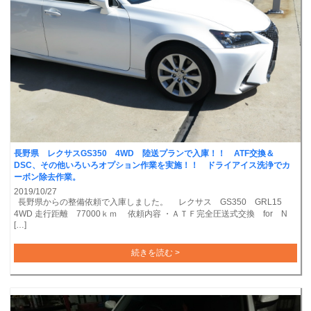
長野県 レクサスGS350 4WD 陸送プランで入庫！！ ATF交換＆
DSC、その他いろいろオプション作業を実施！！ ドライアイス洗浄でカ
ーボン除去作業。
2019/10/27
長野県からの整備依頼で入庫しました。 レクサス GS350 GRL15
4WD 走行距離 77000ｋｍ 依頼内容 ・ＡＴＦ完全圧送式交換 for N
[…]
続きを読む >