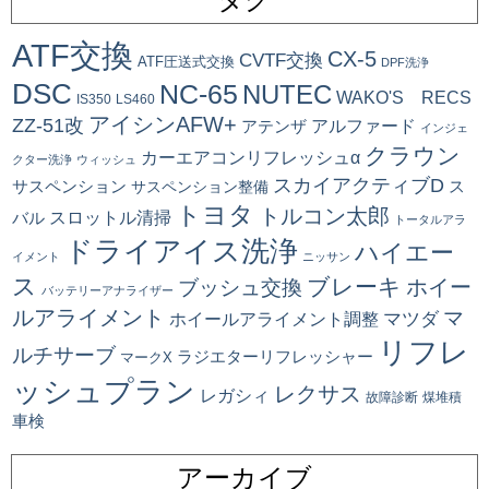
ATF交換
CX-5
CVTF交換
ATF圧送式交換
DPF洗浄
DSC
NC-65
NUTEC
WAKO'S RECS
IS350
LS460
アイシンAFW+
ZZ-51改
アルファード
アテンザ
インジェ
クラウン
カーエアコンリフレッシュα
クター洗浄
ウィッシュ
スカイアクティブD
ス
サスペンション
サスペンション整備
トヨタ
トルコン太郎
スロットル清掃
バル
トータルアラ
ドライアイス洗浄
ハイエー
イメント
ニッサン
ス
ブレーキ
ブッシュ交換
ホイー
バッテリーアナライザー
ルアライメント
マ
マツダ
ホイールアライメント調整
リフレ
ルチサーブ
ラジエターリフレッシャー
マークX
ッシュプラン
レクサス
レガシィ
故障診断
煤堆積
車検
アーカイブ