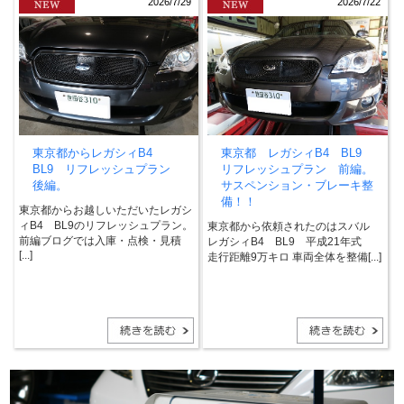
2026/7/29
2026/7/22
東京都からレガシィB4
東京都 レガシィB4 BL9
BL9 リフレッシュプラン
リフレッシュプラン 前編。
後編。
サスペンション・ブレーキ整
備！！
東京都からお越しいただいたレガシ
ィB4 BL9のリフレッシュプラン。
東京都から依頼されたのはスバル
前編ブログでは入庫・点検・見積
レガシィB4 BL9 平成21年式
[...]
走行距離9万キロ 車両全体を整備[...]