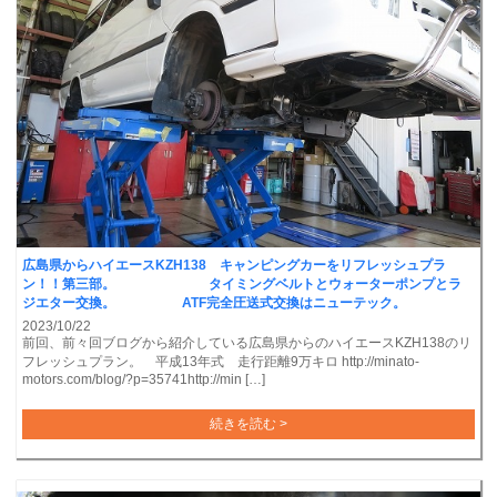
広島県からハイエースKZH138 キャンピングカーをリフレッシュプラ
ン！！第三部。 タイミングベルトとウォーターポンプとラ
ジエター交換。 ATF完全圧送式交換はニューテック。
2023/10/22
前回、前々回ブログから紹介している広島県からのハイエースKZH138のリ
フレッシュプラン。 平成13年式 走行距離9万キロ http://minato-
motors.com/blog/?p=35741http://min […]
続きを読む >