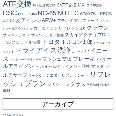
ATF交換
CX-5
CVTF交換
ATF圧送式交換
DPF洗浄
DSC
NC-65
NUTEC
WAKO'S RECS
IS350
LS460
アイシンAFW+
ZZ-51改
アルファード
アテンザ
インジェ
クラウン
カーエアコンリフレッシュα
クター洗浄
ウィッシュ
スカイアクティブD
ス
サスペンション
サスペンション整備
トヨタ
トルコン太郎
スロットル清掃
バル
トータルアラ
ドライアイス洗浄
ハイエー
イメント
ニッサン
ス
ブレーキ
ブッシュ交換
ホイー
バッテリーアナライザー
ルアライメント
マ
マツダ
ホイールアライメント調整
リフレ
ルチサーブ
ラジエターリフレッシャー
マークX
ッシュプラン
レクサス
レガシィ
故障診断
煤堆積
車検
アーカイブ
2026年7月
(4)