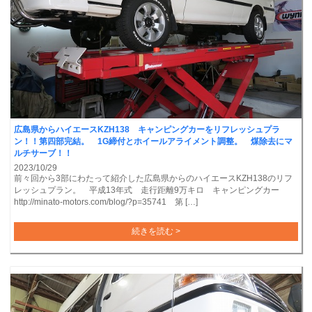
広島県からハイエースKZH138 キャンピングカーをリフレッシュプラ
ン！！第四部完結。 1G締付とホイールアライメント調整。 煤除去にマ
ルチサーブ！！
2023/10/29
前々回から3部にわたって紹介した広島県からのハイエースKZH138のリフ
レッシュプラン。 平成13年式 走行距離9万キロ キャンピングカー
http://minato-motors.com/blog/?p=35741 第 […]
続きを読む >