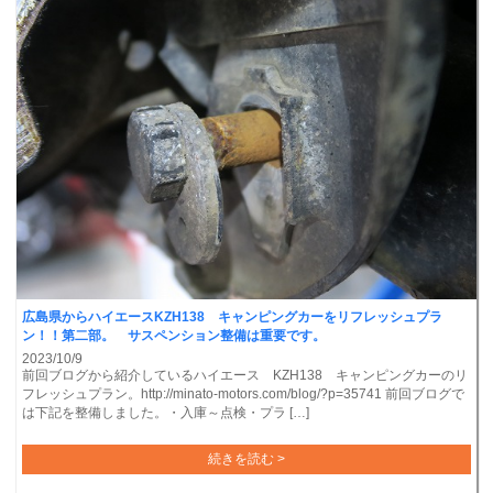
広島県からハイエースKZH138 キャンピングカーをリフレッシュプラ
ン！！第二部。 サスペンション整備は重要です。
2023/10/9
前回ブログから紹介しているハイエース KZH138 キャンピングカーのリ
フレッシュプラン。http://minato-motors.com/blog/?p=35741 前回ブログで
は下記を整備しました。・入庫～点検・プラ […]
続きを読む >