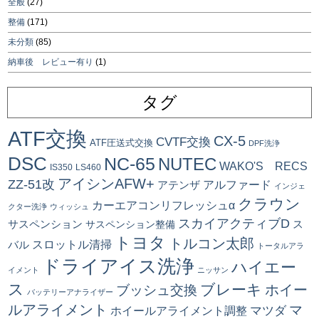
全般
(27)
整備
(171)
未分類
(85)
納車後 レビュー有り
(1)
タグ
ATF交換
CX-5
CVTF交換
ATF圧送式交換
DPF洗浄
DSC
NC-65
NUTEC
WAKO'S RECS
IS350
LS460
アイシンAFW+
ZZ-51改
アルファード
アテンザ
インジェ
クラウン
カーエアコンリフレッシュα
クター洗浄
ウィッシュ
スカイアクティブD
ス
サスペンション
サスペンション整備
トヨタ
トルコン太郎
スロットル清掃
バル
トータルアラ
ドライアイス洗浄
ハイエー
イメント
ニッサン
ス
ブレーキ
ブッシュ交換
ホイー
バッテリーアナライザー
ルアライメント
マ
マツダ
ホイールアライメント調整