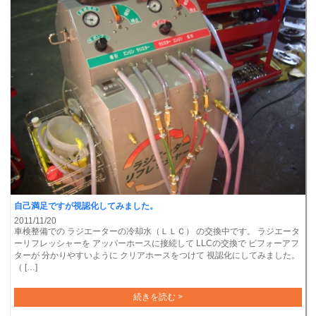
自己満足ですが視認化してみました。
2011/11/20
車検整備での ラジエーターの冷却水（ＬＬＣ） の交換中です。 ラジエータ
ーリフレッシャーを アッパーホースに接続して LLCの交換で ビフォーアフ
ターが 分かりやすいように クリアホースをつけて 視認化にしてみました。
（ […]
続きを読む >