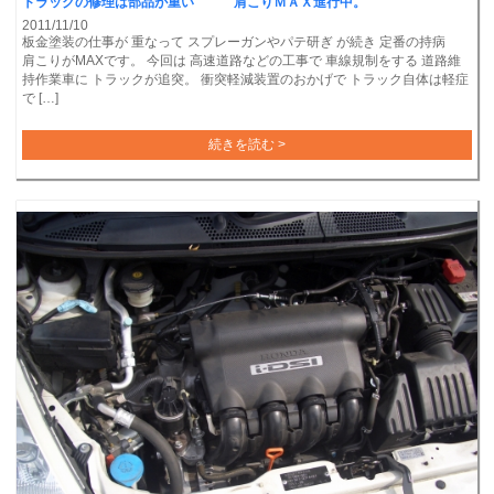
トラックの修理は部品が重い 肩こりＭＡＸ進行中。
2011/11/10
板金塗装の仕事が 重なって スプレーガンやパテ研ぎ が続き 定番の持病
肩こりがMAXです。 今回は 高速道路などの工事で 車線規制をする 道路維
持作業車に トラックが追突。 衝突軽減装置のおかげで トラック自体は軽症
で […]
続きを読む >