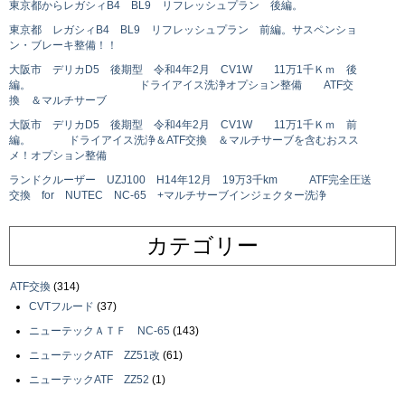
東京都からレガシィB4 BL9 リフレッシュプラン 後編。
東京都 レガシィB4 BL9 リフレッシュプラン 前編。サスペンショ
ン・ブレーキ整備！！
大阪市 デリカD5 後期型 令和4年2月 CV1W 11万1千Ｋｍ 後
編。 ドライアイス洗浄オプション整備 ATF交
換 ＆マルチサーブ
大阪市 デリカD5 後期型 令和4年2月 CV1W 11万1千Ｋｍ 前
編。 ドライアイス洗浄＆ATF交換 ＆マルチサーブを含むおスス
メ！オプション整備
ランドクルーザー UZJ100 H14年12月 19万3千km ATF完全圧送
交換 for NUTEC NC-65 +マルチサーブインジェクター洗浄
カテゴリー
ATF交換
(314)
CVTフルード
(37)
ニューテックＡＴＦ NC-65
(143)
ニューテックATF ZZ51改
(61)
ニューテックATF ZZ52
(1)