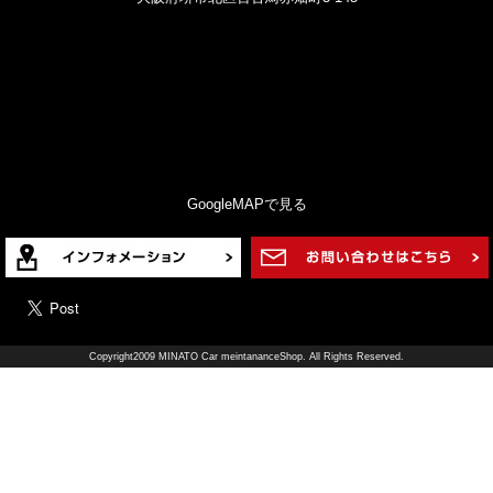
GoogleMAPで見る
Copyright2009 MINATO Car meintananceShop. All Rights Reserved.