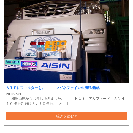
ＡＴＦにフィルターを。 マグネファインの清浄機能。
2013/7/26
和歌山県からお越し頂きました。 Ｈ１８ アルファード ＡＮＨ
１０ 走行距離は３万キロ走行。 & […]
続きを読む >