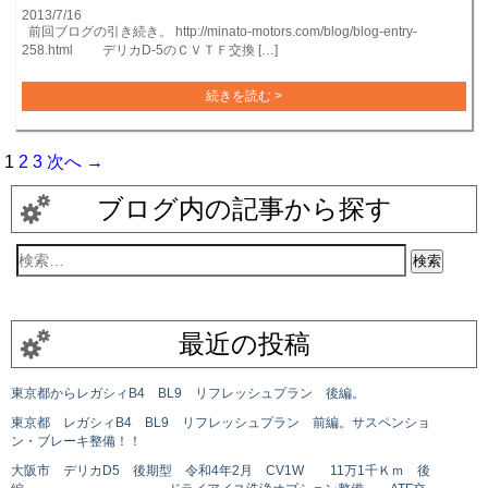
2013/7/16
前回ブログの引き続き。 http://minato-motors.com/blog/blog-entry-
258.html デリカD-5のＣＶＴＦ交換 […]
続きを読む >
1
2
3
次へ →
ブログ内の記事から探す
最近の投稿
東京都からレガシィB4 BL9 リフレッシュプラン 後編。
東京都 レガシィB4 BL9 リフレッシュプラン 前編。サスペンショ
ン・ブレーキ整備！！
大阪市 デリカD5 後期型 令和4年2月 CV1W 11万1千Ｋｍ 後