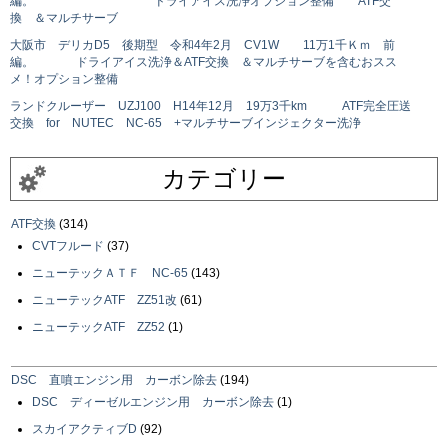
編。 ドライアイス洗浄オプション整備 ATF交
換 ＆マルチサーブ
大阪市 デリカD5 後期型 令和4年2月 CV1W 11万1千Ｋｍ 前
編。 ドライアイス洗浄＆ATF交換 ＆マルチサーブを含むおスス
メ！オプション整備
ランドクルーザー UZJ100 H14年12月 19万3千km ATF完全圧送
交換 for NUTEC NC-65 +マルチサーブインジェクター洗浄
カテゴリー
ATF交換
(314)
CVTフルード
(37)
ニューテックＡＴＦ NC-65
(143)
ニューテックATF ZZ51改
(61)
ニューテックATF ZZ52
(1)
DSC 直噴エンジン用 カーボン除去
(194)
DSC ディーゼルエンジン用 カーボン除去
(1)
スカイアクティブD
(92)