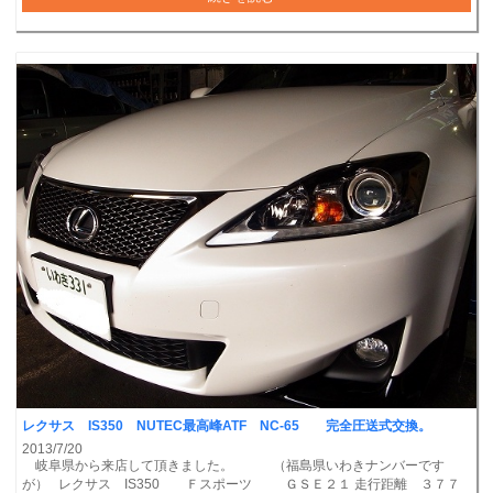
レクサス IS350 NUTEC最高峰ATF NC-65 完全圧送式交換。
2013/7/20
岐阜県から来店して頂きました。 （福島県いわきナンバーです
が） レクサス IS350 Ｆスポーツ ＧＳＥ２１ 走行距離 ３７７