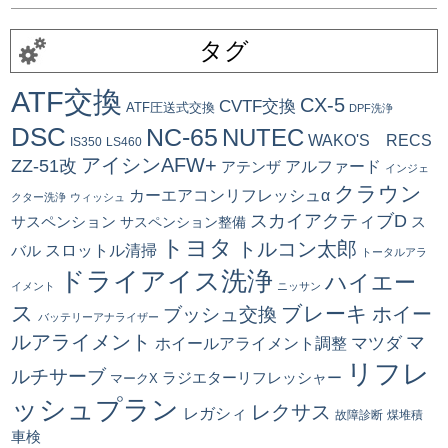
タグ
ATF交換
CX-5
CVTF交換
ATF圧送式交換
DPF洗浄
DSC
NC-65
NUTEC
WAKO'S RECS
IS350
LS460
アイシンAFW+
ZZ-51改
アルファード
アテンザ
インジェ
クラウン
カーエアコンリフレッシュα
クター洗浄
ウィッシュ
スカイアクティブD
ス
サスペンション
サスペンション整備
トヨタ
トルコン太郎
スロットル清掃
バル
トータルアラ
ドライアイス洗浄
ハイエー
イメント
ニッサン
ス
ブレーキ
ブッシュ交換
ホイー
バッテリーアナライザー
ルアライメント
マ
マツダ
ホイールアライメント調整
リフレ
ルチサーブ
ラジエターリフレッシャー
マークX
ッシュプラン
レクサス
レガシィ
故障診断
煤堆積
車検