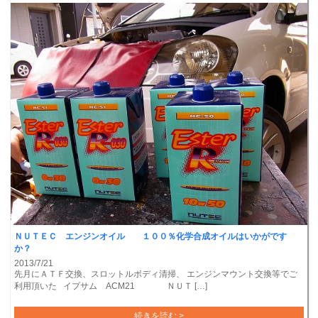
ＮＵＴＥＣ エンジンオイル １００％化学合成オイルはいかがです
か？
2013/7/21
先月にＡＴＦ交換、スロットルボディ清掃、 エンジンマウント交換等でご
利用頂いた イプサム ACM21 ＮＵＴ […]
続きを読む >