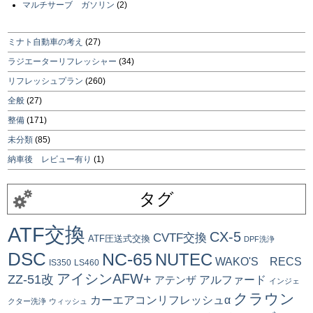
マルチサーブ ガソリン
(2)
ミナト自動車の考え
(27)
ラジエーターリフレッシャー
(34)
リフレッシュプラン
(260)
全般
(27)
整備
(171)
未分類
(85)
納車後 レビュー有り
(1)
タグ
ATF交換
CX-5
CVTF交換
ATF圧送式交換
DPF洗浄
DSC
NC-65
NUTEC
WAKO'S RECS
IS350
LS460
アイシンAFW+
ZZ-51改
アルファード
アテンザ
インジェ
クラウン
カーエアコンリフレッシュα
クター洗浄
ウィッシュ