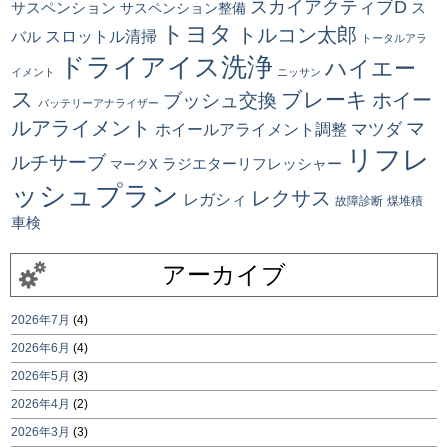
スカイアクティブD
ス
サスペンション
サスペンション整備
トヨタ
トルコン太郎
スロットル清掃
バル
トータルアラ
ドライアイス洗浄
ハイエー
イメント
ニッサン
ス
ブレーキ
ブッシュ交換
ホイー
バッテリーアナライザー
ルアライメント
マ
マツダ
ホイールアライメント調整
リフレ
ルチサーブ
ラジエターリフレッシャー
マークX
ッシュプラン
レクサス
レガシィ
故障診断
煤堆積
車検
アーカイブ
2026年7月
(4)
2026年6月
(4)
2026年5月
(3)
2026年4月
(2)
2026年3月
(3)