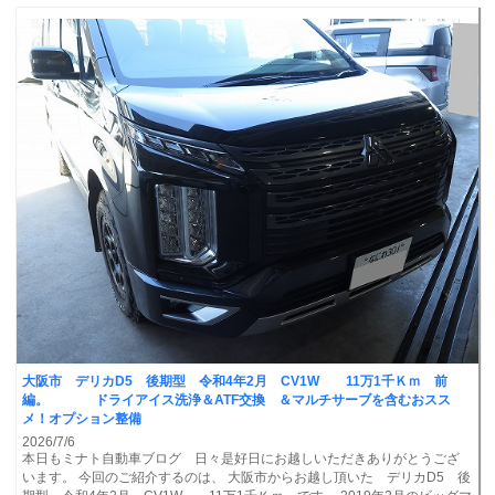
大阪市 デリカD5 後期型 令和4年2月 CV1W 11万1千Ｋｍ 前
編。 ドライアイス洗浄＆ATF交換 ＆マルチサーブを含むおスス
メ！オプション整備
2026/7/6
本日もミナト自動車ブログ 日々是好日にお越しいただきありがとうござ
います。 今回のご紹介するのは、 大阪市からお越し頂いた デリカD5 後