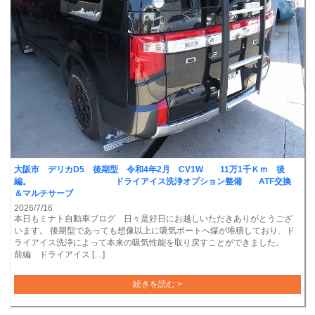
大阪市 デリカD5 後期型 令和4年2月 CV1W 11万1千Ｋｍ 後
編。 ドライアイス洗浄オプション整備 ATF交換
＆マルチサーブ
2026/7/16
本日もミナト自動車ブログ 日々是好日にお越しいただきありがとうござ
います。 後期型であっても想像以上に吸気ポートへ煤が堆積しており、ド
ライアイス洗浄によって本来の吸気性能を取り戻すことができました。
前編 ドライアイス […]
続きを読む >