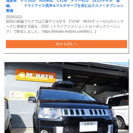
滋賀県 デリカD5 H25年式 CV1W ディーゼル 19万3千Ｋｍ 後
編。 ドライアイス洗浄＆マルチサーブを含むおススメ！オプション
整備
2026/1/21
前回の前編ブログでは三菱デリカD-5 CV1W 4N14ディーゼルのインテ
ークに堆積する煤を、DSC（ドライアイスショットカーボンクリーニン
グ）で除去しました。 https://minato-motors.com/blo […]
続きを読む >