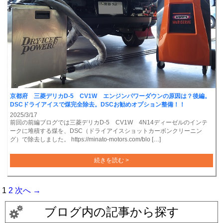
京都府 三菱デリカD-5 CV1W エンジンパワーダウンの原因は？後編。
DSCドライアイスで煤完全除去。DSCお勧めオプション整備！！
2025/3/17
前回の前編ブログでは三菱デリカD-5 CV1W 4N14ディーゼルのインテ
ークに堆積する煤を、DSC（ドライアイスショットカーボンクリーニン
グ）で除去しました。 https://minato-motors.com/blo […]
続きを読む >
1
2
次へ →
ブログ内の記事から探す