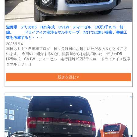
滋賀県 デリカD5 H25年式 CV1W ディーゼル 19万3千Ｋｍ 前
編。 ドライアイス洗浄＆マルチサーブ だけでは無い提案。整備工
数を考慮すると・・・
2026/1/14
本日もミナト自動車ブログ 日々是好日にお越しいただきありがとうござ
います。 今回のご紹介するのは、滋賀県からお越し頂いた デリカD5
H25年式 CV1W ディーゼル 走行距離19万3千Ｋｍ ドライアイス洗浄
＆マルチサ […]
続きを読む >