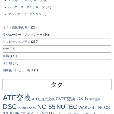
デリカD5 マルチサーブ
(4)
ハイエース マルチサーブ
(26)
マルチサーブ ガソリン
(2)
ミナト自動車の考え
(27)
ラジエーターリフレッシャー
(34)
リフレッシュプラン
(260)
全般
(27)
整備
(171)
未分類
(85)
納車後 レビュー有り
(1)
タグ
ATF交換
CX-5
CVTF交換
ATF圧送式交換
DPF洗浄
DSC
NC-65
NUTEC
WAKO'S RECS
IS350
LS460
アイシンAFW+
ZZ-51改