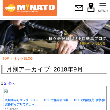
TOP
ミナトBLOG
月別アーカイブ: 2018年9月
1
2
次へ →
茨城県からマツダ CX-5。 DSCで煤除去作業。 DSC+大阪観光+伊勢神
宮参拝もアリですよ～。
2018/9/30