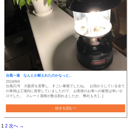
台風一過 なんとか耐えれたのかなっと。
2018/9/4
台風21号 大阪府を直撃し、すごい暴風でしたね。 お預かりしている全て
の車両は工場内に保管していましたので、 お客様のお車への被害は幸いゼ
ロでした。 スレート屋根が数点割れましたが、 弊社も大 […]
続きを読む >
1
2
次へ →