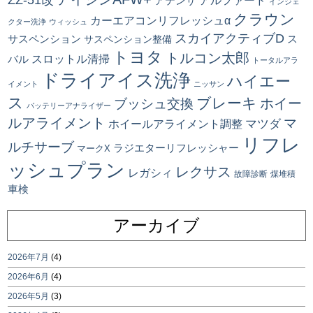
アルファード
アテンザ
インジェ
クラウン
カーエアコンリフレッシュα
クター洗浄
ウィッシュ
スカイアクティブD
ス
サスペンション
サスペンション整備
トヨタ
トルコン太郎
スロットル清掃
バル
トータルアラ
ドライアイス洗浄
ハイエー
イメント
ニッサン
ス
ブレーキ
ブッシュ交換
ホイー
バッテリーアナライザー
ルアライメント
マ
マツダ
ホイールアライメント調整
リフレ
ルチサーブ
ラジエターリフレッシャー
マークX
ッシュプラン
レクサス
レガシィ
故障診断
煤堆積
車検
アーカイブ
2026年7月
(4)
2026年6月
(4)
2026年5月
(3)