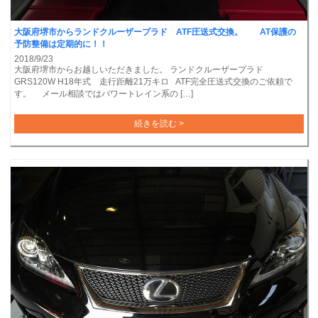
大阪府堺市からランドクルーザープラド ATF圧送式交換。 AT保護の
予防整備は定期的に！！
2018/9/23
大阪府堺市からお越しいただきました。 ランドクルーザープラド
GRS120W H18年式 走行距離21万キロ ATF完全圧送式交換のご依頼で
す。 メール相談ではパワートレイン系の […]
続きを読む >