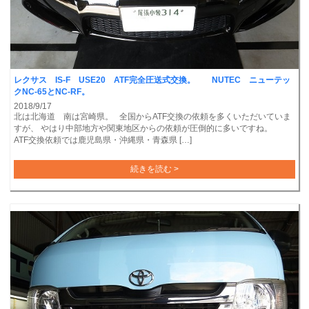
レクサス IS-F USE20 ATF完全圧送式交換。 NUTEC ニューテッ
クNC-65とNC-RF。
2018/9/17
北は北海道 南は宮崎県。 全国からATF交換の依頼を多くいただいていま
すが、 やはり中部地方や関東地区からの依頼が圧倒的に多いですね。
ATF交換依頼では鹿児島県・沖縄県・青森県 […]
続きを読む >