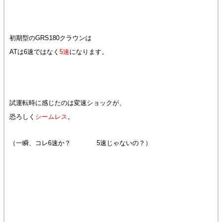
初期型のGRS180クラウンは
ATは6速ではなく
5速
になります。
試運転時に感じたのは変速ショックが、
恐ろしく
シームレス
。
（一瞬、コレ6速か？ 5速じゃないの？）