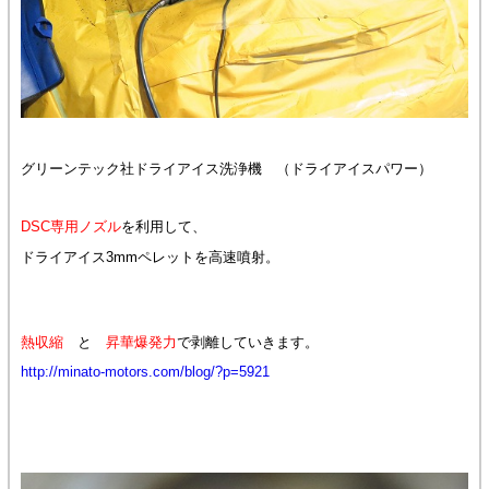
グリーンテック社ドライアイス洗浄機 （ドライアイスパワー）
DSC専用ノズル
を利用して、
ドライアイス3mmペレットを高速噴射。
熱収縮
と
昇華爆発力
で剥離していきます。
http://minato-motors.com/blog/?p=5921