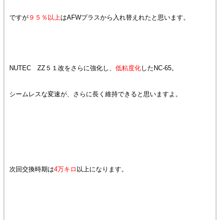
ですが
９５％以上
はAFWプラスから入れ替えれたと思います。
NUTEC ZZ５１改をさらに強化し、
低粘度化
したNC-65。
シームレスな変速が、さらに長く維持できると思いますよ。
次回交換時期は
4万キロ
以上になります。