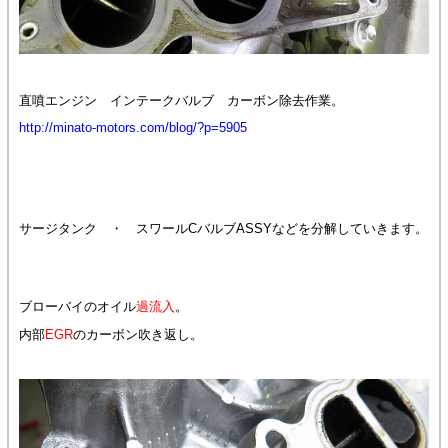
直噴エンジン インテークバルブ カーボン除去作業。
http://minato-motors.com/blog/?p=5905
サージタンク ・ スワールCバルブASSYなどを分解していきます。
ブローバイのオイル
過流入
。
内部
EGR
のカーボン吹き返し。