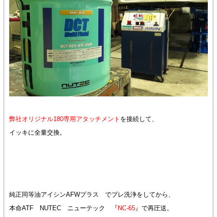
弊社オリジナル180専用アタッチメント
を接続して、
イッキに全量交換。
純正同等油アイシンAFWプラス でプレ洗浄をしてから、
本命ATF NUTEC ニューテック 『
NC-65
』で再圧送。