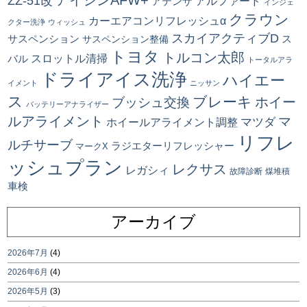
ZZ-51改
アルファード
アテンザ
インジェ
クラウン
カーエアコンリフレッシュα
クター洗浄
ウィッシュ
スカイアクティブD
ス
サスペンション
サスペンション整備
トヨタ
トルコン太郎
スロットル清掃
バル
トータルアラ
ドライアイス洗浄
ハイエー
イメント
ニッサン
ス
ブレーキ
ブッシュ交換
ホイー
バッテリーアナライザー
ルアライメント
マ
マツダ
ホイールアライメント調整
リフレ
ルチサーブ
ラジエターリフレッシャー
マークX
ッシュプラン
レクサス
レガシィ
故障診断
煤堆積
車検
アーカイブ
2026年7月
(4)
2026年6月
(4)
2026年5月
(3)