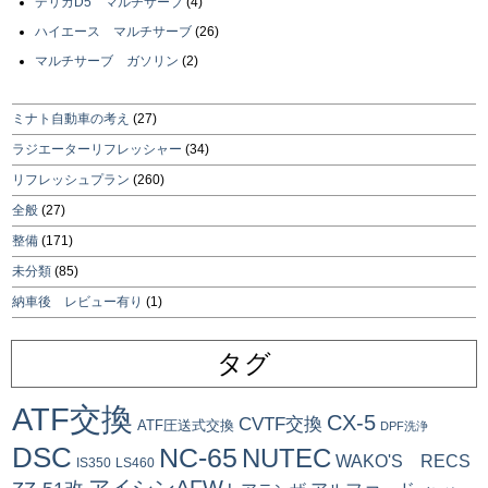
デリカD5 マルチサーブ
(4)
ハイエース マルチサーブ
(26)
マルチサーブ ガソリン
(2)
ミナト自動車の考え
(27)
ラジエーターリフレッシャー
(34)
リフレッシュプラン
(260)
全般
(27)
整備
(171)
未分類
(85)
納車後 レビュー有り
(1)
タグ
ATF交換
CX-5
CVTF交換
ATF圧送式交換
DPF洗浄
DSC
NC-65
NUTEC
WAKO'S RECS
IS350
LS460
アイシンAFW+