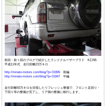
前回・前々回のブログで紹介したランドクルーザープラド KZJ95
平成11年式 走行距離23万キロ
http://minato-motors.com/blog/?p=31806
前編
http://minato-motors.com/blog/?p=31847
中編
走行距離50万キロを目指したリフレッシュ整備で、フロント足回り・
下回り等の整備が完了し、リア側の整備に移行します。