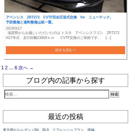
アベンシス ZRT272 CVTF完全圧送式交換 for ニューテック。
予防整備と過剰整備は紙一重。
2019/3/17
滋賀県からお越しいただいたのは トヨタ アベンシスワゴン ZRT272
H27年式 走行距離23800ｋｍ CVTF交換のご依頼です。 […]
続きを読む >
1
2
…
6
次へ →
ブログ内の記事から探す
最近の投稿
東京都からレガシィB4 BL9 リフレッシュプラン 後編。