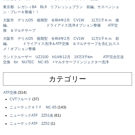
東京都 レガシィB4 BL9 リフレッシュプラン 前編。サスペンショ
ン・ブレーキ整備！！
大阪市 デリカD5 後期型 令和4年2月 CV1W 11万1千Ｋｍ 後
編。 ドライアイス洗浄オプション整備 ATF交
換 ＆マルチサーブ
大阪市 デリカD5 後期型 令和4年2月 CV1W 11万1千Ｋｍ 前
編。 ドライアイス洗浄＆ATF交換 ＆マルチサーブを含むおスス
メ！オプション整備
ランドクルーザー UZJ100 H14年12月 19万3千km ATF完全圧送
交換 for NUTEC NC-65 +マルチサーブインジェクター洗浄
カテゴリー
ATF交換
(314)
CVTフルード
(37)
ニューテックＡＴＦ NC-65
(143)
ニューテックATF ZZ51改
(61)
ニューテックATF ZZ52
(1)