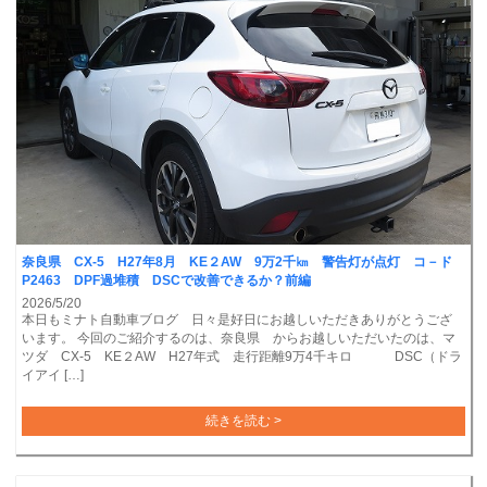
奈良県 CX-5 H27年8月 KE２AW 9万2千㎞ 警告灯が点灯 コ－ド
P2463 DPF過堆積 DSCで改善できるか？前編
2026/5/20
本日もミナト自動車ブログ 日々是好日にお越しいただきありがとうござ
います。 今回のご紹介するのは、奈良県 からお越しいただいたのは、マ
ツダ CX-5 KE２AW H27年式 走行距離9万4千キロ DSC（ドラ
イアイ […]
続きを読む >