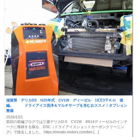
滋賀県 デリカD5 H25年式 CV1W ディーゼル 19万3千Ｋｍ 後
編。 ドライアイス洗浄＆マルチサーブを含むおススメ！オプション
整備
2026/1/21
前回の前編ブログでは三菱デリカD-5 CV1W 4N14ディーゼルのインテ
ークに堆積する煤を、DSC（ドライアイスショットカーボンクリーニン
グ）で除去しました。 https://minato-motors.com/blo […]