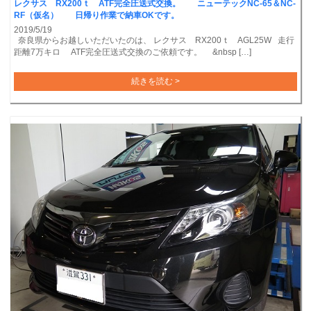
レクサス RX200ｔ ATF完全圧送式交換。 ニューテックNC-65＆NC-
RF（仮名） 日帰り作業で納車OKです。
2019/5/19
奈良県からお越しいただいたのは、 レクサス RX200ｔ AGL25W 走行
距離7万キロ ATF完全圧送式交換のご依頼です。 &nbsp […]
続きを読む >