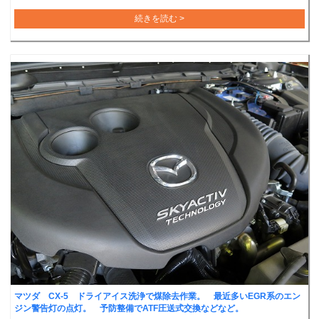
続きを読む >
マツダ CX-5 ドライアイス洗浄で煤除去作業。 最近多いEGR系のエン
ジン警告灯の点灯。 予防整備でATF圧送式交換などなど。