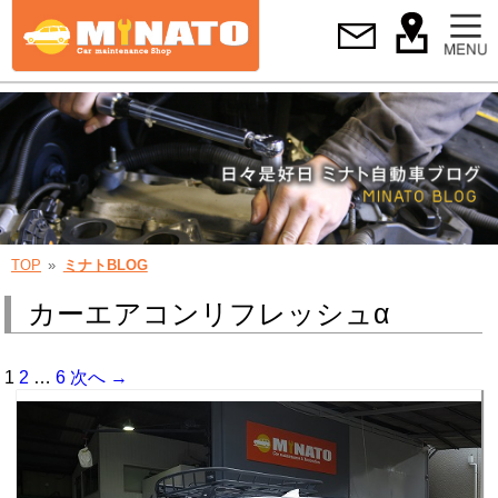
TOP
ミナトBLOG
カーエアコンリフレッシュα
1
2
…
6
次へ →