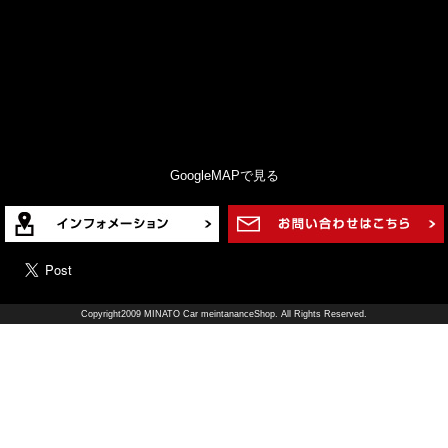
GoogleMAPで見る
Copyright2009 MINATO Car meintananceShop. All Rights Reserved.