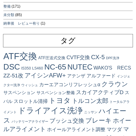
整備
(171)
未分類
(85)
納車後 レビュー有り
(1)
タグ
ATF交換
CX-5
CVTF交換
ATF圧送式交換
DPF洗浄
DSC
NC-65
NUTEC
WAKO'S RECS
IS350
LS460
アイシンAFW+
ZZ-51改
アルファード
アテンザ
インジェ
クラウン
カーエアコンリフレッシュα
クター洗浄
ウィッシュ
スカイアクティブD
ス
サスペンション
サスペンション整備
トヨタ
トルコン太郎
スロットル清掃
バル
トータルアラ
ドライアイス洗浄
ハイエー
イメント
ニッサン
ス
ブレーキ
ブッシュ交換
ホイー
バッテリーアナライザー
ルアライメント
マ
マツダ
ホイールアライメント調整