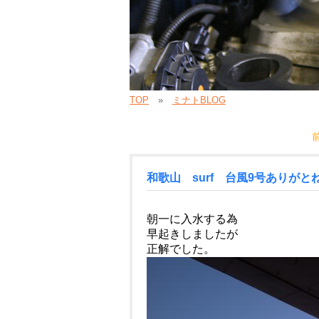
TOP
ミナトBLOG
和歌山 surf 台風9号ありがと
朝一に入水する為
早起きしましたが
正解でした。