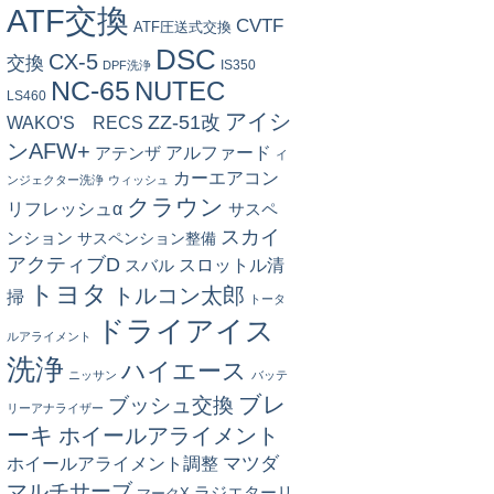
ATF交換
CVTF
ATF圧送式交換
DSC
CX-5
交換
IS350
DPF洗浄
NC-65
NUTEC
LS460
アイシ
ZZ-51改
WAKO'S RECS
ンAFW+
アルファード
アテンザ
イ
カーエアコン
ンジェクター洗浄
ウィッシュ
クラウン
リフレッシュα
サスペ
スカイ
ンション
サスペンション整備
アクティブD
スロットル清
スバル
トヨタ
トルコン太郎
掃
トータ
ドライアイス
ルアライメント
洗浄
ハイエース
ニッサン
バッテ
ブレ
ブッシュ交換
リーアナライザー
ーキ
ホイールアライメント
マツダ
ホイールアライメント調整
マルチサーブ
ラジエターリ
マークX