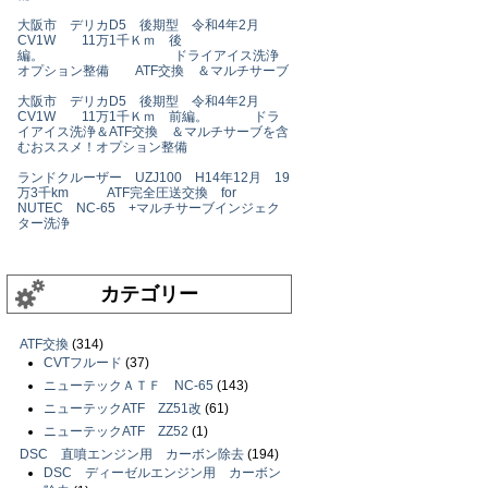
大阪市 デリカD5 後期型 令和4年2月
CV1W 11万1千Ｋｍ 後
編。 ドライアイス洗浄
オプション整備 ATF交換 ＆マルチサーブ
大阪市 デリカD5 後期型 令和4年2月
CV1W 11万1千Ｋｍ 前編。 ドラ
イアイス洗浄＆ATF交換 ＆マルチサーブを含
むおススメ！オプション整備
ランドクルーザー UZJ100 H14年12月 19
万3千km ATF完全圧送交換 for
NUTEC NC-65 +マルチサーブインジェク
ター洗浄
カテゴリー
ATF交換
(314)
CVTフルード
(37)
ニューテックＡＴＦ NC-65
(143)
ニューテックATF ZZ51改
(61)
ニューテックATF ZZ52
(1)
DSC 直噴エンジン用 カーボン除去
(194)
DSC ディーゼルエンジン用 カーボン