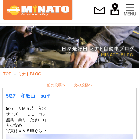
TOP
ミナトBLOG
前の投稿へ
次の投稿へ
5/27 和歌山 surf
5/27 ＡＭ５時 入水
サイズ モモ、コシ
無風 曇り たまに雨
人少なめ
写真はＡＭ８時ぐらい