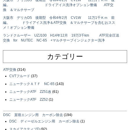
大阪市 デリカD5 後期型 令和4年2月 CV1W 11万1千Ｋｍ 後
編。 ドライアイス洗浄オプション整備 ATF交
換 ＆マルチサーブ
大阪市 デリカD5 後期型 令和4年2月 CV1W 11万1千Ｋｍ 前
編。 ドライアイス洗浄＆ATF交換 ＆マルチサーブを含むおスス
メ！オプション整備
ランドクルーザー UZJ100 H14年12月 19万3千km ATF完全圧送
交換 for NUTEC NC-65 +マルチサーブインジェクター洗浄
カテゴリー
ATF交換
(314)
CVTフルード
(37)
ニューテックＡＴＦ NC-65
(143)
ニューテックATF ZZ51改
(61)
ニューテックATF ZZ52
(1)
DSC 直噴エンジン用 カーボン除去
(194)
DSC ディーゼルエンジン用 カーボン除去
(1)
スカイアクティブD
(92)