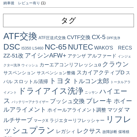
納車後 レビュー有り
(1)
タグ
ATF交換
CX-5
CVTF交換
ATF圧送式交換
DPF洗浄
DSC
NC-65
NUTEC
WAKO'S RECS
IS350
LS460
アイシンAFW+
ZZ-51改
アルファード
アテンザ
インジェ
クラウン
カーエアコンリフレッシュα
クター洗浄
ウィッシュ
スカイアクティブD
ス
サスペンション
サスペンション整備
トヨタ
トルコン太郎
スロットル清掃
バル
トータルアラ
ドライアイス洗浄
ハイエー
イメント
ニッサン
ス
ブレーキ
ブッシュ交換
ホイー
バッテリーアナライザー
ルアライメント
マ
マツダ
ホイールアライメント調整
リフレ
ルチサーブ
ラジエターリフレッシャー
マークX
ッシュプラン
レクサス
レガシィ
故障診断
煤堆積