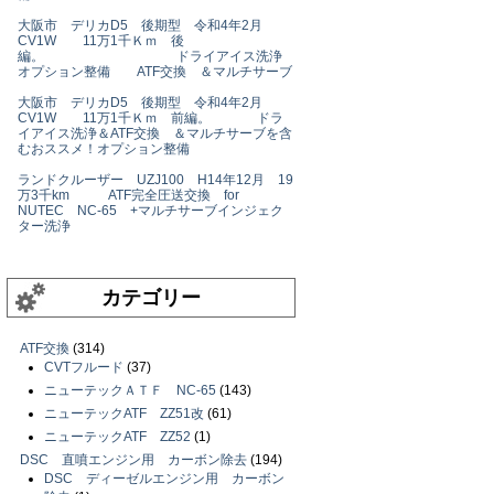
大阪市 デリカD5 後期型 令和4年2月
CV1W 11万1千Ｋｍ 後
編。 ドライアイス洗浄
オプション整備 ATF交換 ＆マルチサーブ
大阪市 デリカD5 後期型 令和4年2月
CV1W 11万1千Ｋｍ 前編。 ドラ
イアイス洗浄＆ATF交換 ＆マルチサーブを含
むおススメ！オプション整備
ランドクルーザー UZJ100 H14年12月 19
万3千km ATF完全圧送交換 for
NUTEC NC-65 +マルチサーブインジェク
ター洗浄
カテゴリー
ATF交換
(314)
CVTフルード
(37)
ニューテックＡＴＦ NC-65
(143)
ニューテックATF ZZ51改
(61)
ニューテックATF ZZ52
(1)
DSC 直噴エンジン用 カーボン除去
(194)
DSC ディーゼルエンジン用 カーボン