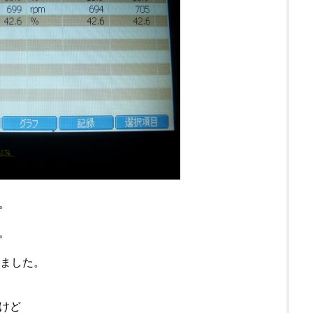
。
。
りました。
けど