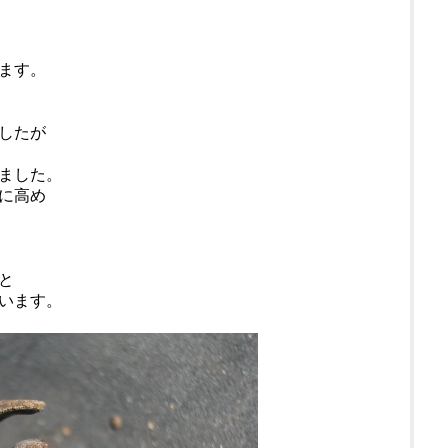
ます。
したが
ました。
に高め
と
います。