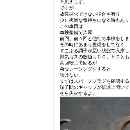
と思えます。
ですが
故障探求できない場合も有り
少し複雑な気持ちになる時もあり
この車両は
車検整備で入庫
前回、前々回と他社で車検をしま
その時にあまり整備をしてなく
すこぶる調子が悪い状態で入庫し
排気ガスの数値もＣＯ、ＨＣとも
高回転まで回るが
急なレーシングをすると
吹けない。
まずはスパークプラグを確認する
端子間のギャップが倍以上開いて
そら失火するよ。