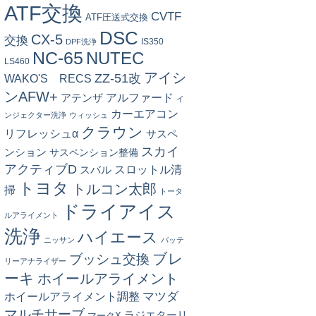
ATF交換
CVTF
ATF圧送式交換
DSC
CX-5
交換
IS350
DPF洗浄
NC-65
NUTEC
LS460
アイシ
ZZ-51改
WAKO'S RECS
ンAFW+
アルファード
アテンザ
イ
カーエアコン
ンジェクター洗浄
ウィッシュ
クラウン
リフレッシュα
サスペ
スカイ
ンション
サスペンション整備
アクティブD
スロットル清
スバル
トヨタ
トルコン太郎
掃
トータ
ドライアイス
ルアライメント
洗浄
ハイエース
ニッサン
バッテ
ブレ
ブッシュ交換
リーアナライザー
ーキ
ホイールアライメント
マツダ
ホイールアライメント調整
マルチサーブ
ラジエターリ
マークX