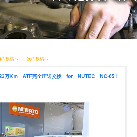
前の投稿へ
次の投稿へ
3万Kｍ ATF完全圧送交換 for NUTEC NC-65！