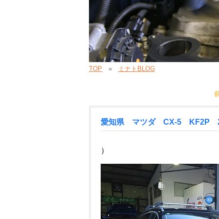
TOP
ミナトBLOG
愛知県 マツダ CX-5 KF2P 2
）