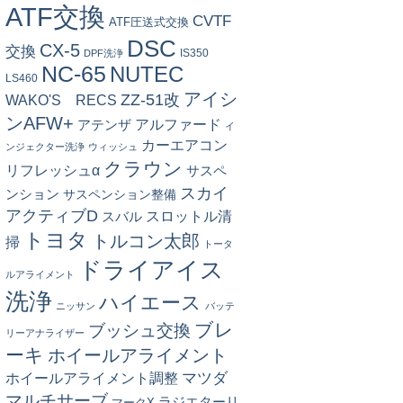
ATF交換
CVTF
ATF圧送式交換
DSC
CX-5
交換
IS350
DPF洗浄
NC-65
NUTEC
LS460
アイシ
ZZ-51改
WAKO'S RECS
ンAFW+
アルファード
アテンザ
イ
カーエアコン
ンジェクター洗浄
ウィッシュ
クラウン
リフレッシュα
サスペ
スカイ
ンション
サスペンション整備
アクティブD
スロットル清
スバル
トヨタ
トルコン太郎
掃
トータ
ドライアイス
ルアライメント
洗浄
ハイエース
ニッサン
バッテ
ブレ
ブッシュ交換
リーアナライザー
ーキ
ホイールアライメント
マツダ
ホイールアライメント調整
マルチサーブ
ラジエターリ
マークX