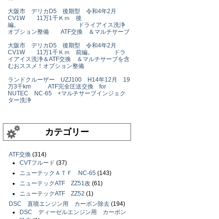
大阪市 デリカD5 後期型 令和4年2月
CV1W 11万1千Ｋｍ 後
編。 ドライアイス洗浄
オプション整備 ATF交換 ＆マルチサーブ
大阪市 デリカD5 後期型 令和4年2月
CV1W 11万1千Ｋｍ 前編。 ドラ
イアイス洗浄＆ATF交換 ＆マルチサーブを含
むおススメ！オプション整備
ランドクルーザー UZJ100 H14年12月 19
万3千km ATF完全圧送交換 for
NUTEC NC-65 +マルチサーブインジェク
ター洗浄
カテゴリー
ATF交換
(314)
CVTフルード
(37)
ニューテックＡＴＦ NC-65
(143)
ニューテックATF ZZ51改
(61)
ニューテックATF ZZ52
(1)
DSC 直噴エンジン用 カーボン除去
(194)
DSC ディーゼルエンジン用 カーボン