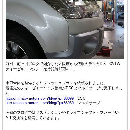
前回・前々回ブログで紹介した大阪市から依頼のデリカD-5 CV1W
ディーゼルエンジン 走行距離12万キロ。
車両全体を整備するリフレッシュプランを依頼されました。
最優先のディーゼルエンジン整備がDSCとマルチサーブで完了しまし
た。
http://minato-motors.com/blog/?p=38899
DSC
http://minato-motors.com/blog/?p=38959
マルチサーブ
今回のブログではサスペンションやドライブシャフト・ブレーキや
ATF交換等を整備していきます。