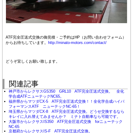
ATF完全圧送式交換の御見積・ご予約はHP（お問い合わせフォーム）
からお待ちしています。
http://minato-motors.com/contact/
どうぞ宜しくお願い致します。
関連記事
神戸市からレクサスGS350 GRL10 ATF完全圧送式交換。 全化
学合成ATFニューテックNC65。
福井県からマツダCX-5 ATF完全圧送式交換！！全化学合成ハイパ
フォーマンスATF ニューテックNC-65！
埼玉県からマツダCX-8 ATF完全圧送式交換。どうせ交換するなら
キレイに入れ替えてみませんか？ ミナト自動車なら可能です。
大阪市からレクサスIS350 ATF完全圧送式交換 forニューテック
NC-65
京都府からレクサスIS-F ATF完全圧送式交換。