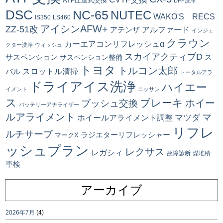
ATF圧送式交換
DPF洗浄
DSC
NC-65
NUTEC
WAKO'S RECS
IS350
LS460
アイシンAFW+
ZZ-51改
アルファード
アテンザ
インジェ
クラウン
カーエアコンリフレッシュα
クター洗浄
ウィッシュ
スカイアクティブD
ス
サスペンション
サスペンション整備
トヨタ
トルコン太郎
スロットル清掃
バル
トータルアラ
ドライアイス洗浄
ハイエー
イメント
ニッサン
ス
ブレーキ
ブッシュ交換
ホイー
バッテリーアナライザー
ルアライメント
マ
マツダ
ホイールアライメント調整
リフレ
ルチサーブ
ラジエターリフレッシャー
マークX
ッシュプラン
レクサス
レガシィ
故障診断
煤堆積
車検
アーカイブ
2026年7月
(4)