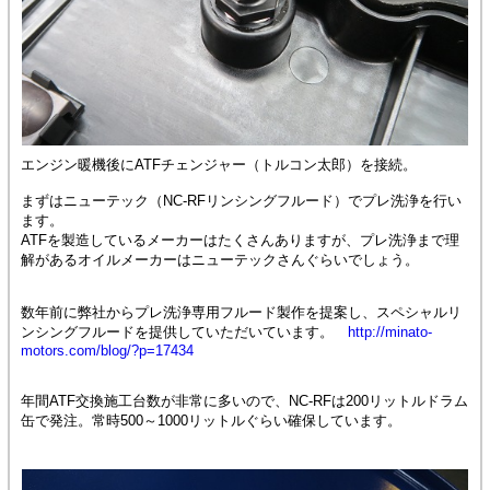
エンジン暖機後にATFチェンジャー（トルコン太郎）を接続。
まずはニューテック（NC-RFリンシングフルード）でプレ洗浄を行い
ます。
ATFを製造しているメーカーはたくさんありますが、プレ洗浄まで理
解があるオイルメーカーはニューテックさんぐらいでしょう。
数年前に弊社からプレ洗浄専用フルード製作を提案し、スペシャルリ
ンシングフルードを提供していただいています。
http://minato-
motors.com/blog/?p=17434
年間ATF交換施工台数が非常に多いので、NC-RFは200リットルドラム
缶で発注。常時500～1000リットルぐらい確保しています。