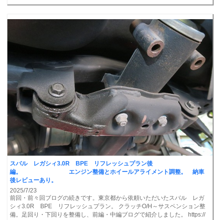
スバル レガシィ3.0R BPE リフレッシュプラン後
編。 エンジン整備とホイールアライメント調整。 納車
後レビューあり。
2025/7/23
前回・前々回ブログの続きです。東京都から依頼いただいたスバル レガ
シィ3.0R BPE リフレッシュプラン。 クラッチO/H～サスペンション整
備。足回り・下回りを整備し、前編・中編ブログで紹介しました。 https://