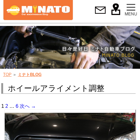
TOP
ミナトBLOG
ホイールアライメント調整
1
2
…
6
次へ →