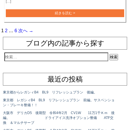
[…]
続きを読む >
1
2
…
6
次へ →
ブログ内の記事から探す
最近の投稿
東京都からレガシィB4 BL9 リフレッシュプラン 後編。
東京都 レガシィB4 BL9 リフレッシュプラン 前編。サスペンショ
ン・ブレーキ整備！！
大阪市 デリカD5 後期型 令和4年2月 CV1W 11万1千Ｋｍ 後
編。 ドライアイス洗浄オプション整備 ATF交
換 ＆マルチサーブ