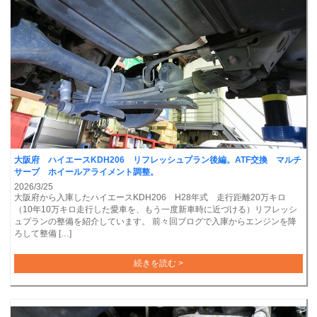
大阪府 ハイエースKDH206 リフレッシュプラン後編。ATF交換 マルチ
サーブ ホイールアライメント調整。
2026/3/25
大阪府から入庫したハイエースKDH206 H28年式 走行距離20万キロ
（10年10万キロ走行した愛車を、もう一度新車時に近づける）リフレッシ
ュプランの整備を紹介しています。 前々回ブログで入庫からエンジンを降
ろして整備 […]
続きを読む >