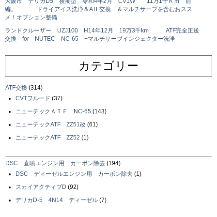
大阪市 デリカD5 後期型 令和4年2月 CV1W 11万1千Ｋｍ 前
編。 ドライアイス洗浄＆ATF交換 ＆マルチサーブを含むおスス
メ！オプション整備
ランドクルーザー UZJ100 H14年12月 19万3千km ATF完全圧送
交換 for NUTEC NC-65 +マルチサーブインジェクター洗浄
カテゴリー
ATF交換
(314)
CVTフルード
(37)
ニューテックＡＴＦ NC-65
(143)
ニューテックATF ZZ51改
(61)
ニューテックATF ZZ52
(1)
DSC 直噴エンジン用 カーボン除去
(194)
DSC ディーゼルエンジン用 カーボン除去
(1)
スカイアクティブD
(92)
デリカD-5 4N14 ディーゼル
(7)