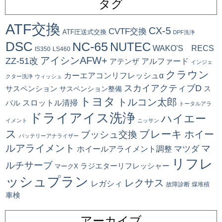
タグ
ATF交換
CX-5
CVTF交換
ATF圧送式交換
DPF洗浄
DSC
NC-65
NUTEC
WAKO'S RECS
IS350
LS460
アイシンAFW+
ZZ-51改
アルファード
アテンザ
インジェ
クラウン
カーエアコンリフレッシュα
クター洗浄
ウィッシュ
スカイアクティブD
ス
サスペンション
サスペンション整備
トヨタ
トルコン太郎
スロットル清掃
バル
トータルアラ
ドライアイス洗浄
ハイエー
イメント
ニッサン
ス
ブレーキ
ブッシュ交換
ホイー
バッテリーアナライザー
ルアライメント
マ
マツダ
ホイールアライメント調整
リフレ
ルチサーブ
ラジエターリフレッシャー
マークX
ッシュプラン
レクサス
レガシィ
故障診断
煤堆積
車検
アーカイブ