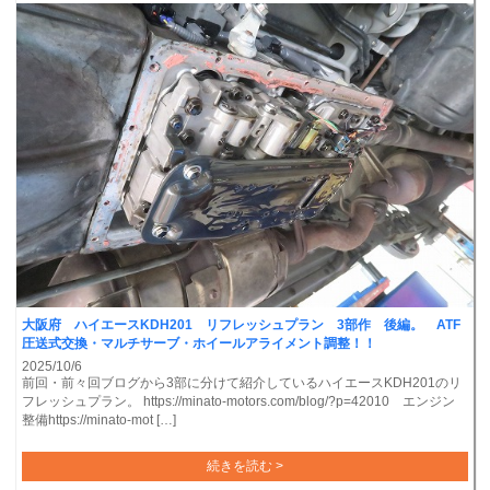
大阪府 ハイエースKDH201 リフレッシュプラン 3部作 後編。 ATF
圧送式交換・マルチサーブ・ホイールアライメント調整！！
2025/10/6
前回・前々回ブログから3部に分けて紹介しているハイエースKDH201のリ
フレッシュプラン。 https://minato-motors.com/blog/?p=42010 エンジン
整備https://minato-mot […]
続きを読む >