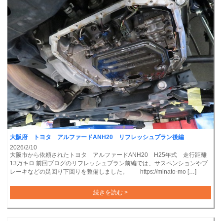
大阪府 トヨタ アルファードANH20 リフレッシュプラン後編
2026/2/10
大阪市から依頼されたトヨタ アルファードANH20 H25年式 走行距離
13万キロ 前回ブログのリフレッシュプラン前編では、サスペンションやブ
レーキなどの足回り下回りを整備しました。 https://minato-mo […]
続きを読む >