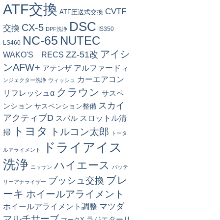
ATF交換
CVTF
ATF圧送式交換
DSC
CX-5
交換
IS350
DPF洗浄
NC-65
NUTEC
LS460
アイシ
ZZ-51改
WAKO'S RECS
ンAFW+
アルファード
アテンザ
イ
カーエアコン
ンジェクター洗浄
ウィッシュ
クラウン
リフレッシュα
サスペ
スカイ
ンション
サスペンション整備
アクティブD
スロットル清
スバル
トヨタ
トルコン太郎
掃
トータ
ドライアイス
ルアライメント
洗浄
ハイエース
ニッサン
バッテ
ブレ
ブッシュ交換
リーアナライザー
ーキ
ホイールアライメント
マツダ
ホイールアライメント調整
マルチサーブ
ラジエターリ
マークX