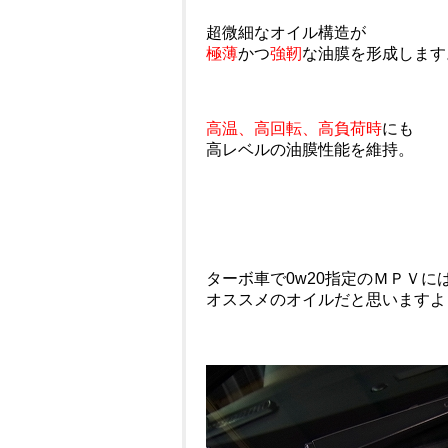
超微細なオイル構造が
極薄
かつ
強靭
な油膜を形成します
高温、高回転、高負荷時
にも
高レベルの油膜性能を維持。
ターボ車で0w20指定のＭＰＶに
オススメのオイルだと思いますよ