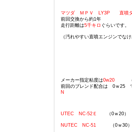
マツダ ＭＰＶ LY3P 直噴
前回交換から約1年
走行距離は
5千キロ
ぐらいです。
（汚れやすい直噴エンジンでなけ
メーカー指定粘度は
0w20
（5ｗ2
前回のブレンド配合は 0ｗ25 
N
UTEC NC-52Ｅ
（0ｗ20）
NUTEC NC-51
（0ｗ30