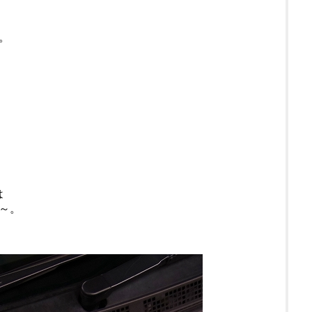
。
は
～。