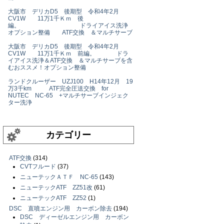
大阪市 デリカD5 後期型 令和4年2月
CV1W 11万1千Ｋｍ 後
編。 ドライアイス洗浄
オプション整備 ATF交換 ＆マルチサーブ
大阪市 デリカD5 後期型 令和4年2月
CV1W 11万1千Ｋｍ 前編。 ドラ
イアイス洗浄＆ATF交換 ＆マルチサーブを含
むおススメ！オプション整備
ランドクルーザー UZJ100 H14年12月 19
万3千km ATF完全圧送交換 for
NUTEC NC-65 +マルチサーブインジェク
ター洗浄
カテゴリー
ATF交換
(314)
CVTフルード
(37)
ニューテックＡＴＦ NC-65
(143)
ニューテックATF ZZ51改
(61)
ニューテックATF ZZ52
(1)
DSC 直噴エンジン用 カーボン除去
(194)
DSC ディーゼルエンジン用 カーボン