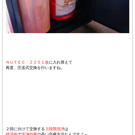
ＮＵＴＥＣ ＺＺ５１改
に入れ替えて
再度、圧送式交換を行いますね。
２回に分けて交換する
２段階洗浄
は
経済的
で
洗浄効果
の高い交換方法なんですよ～。