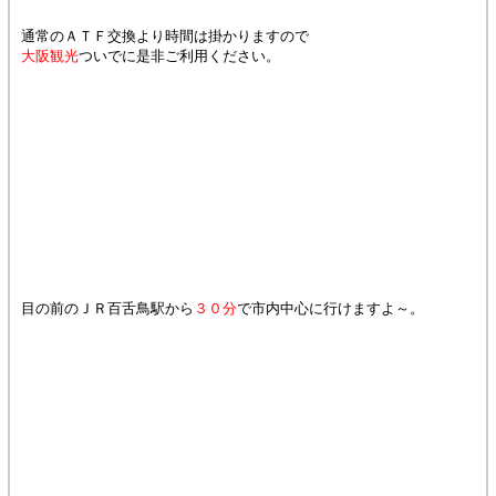
通常のＡＴＦ交換より時間は掛かりますので
大阪観光
ついでに是非ご利用ください。
目の前のＪＲ百舌鳥駅から
３０分
で市内中心に行けますよ～。