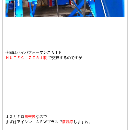
今回はハイパフォーマンスＡＴＦ
ＮＵＴＥＣ ＺＺ５１改
で交換するのですが
１２万キロ
無交換
なので
まずはアイシン ＡＦＷプラスで
前洗浄
しますね。