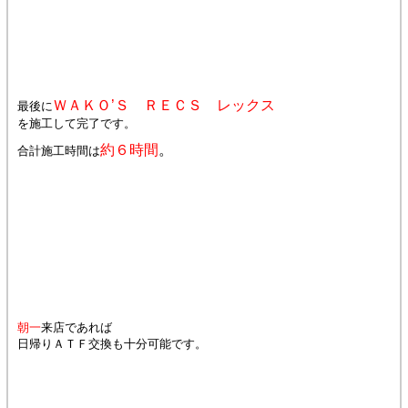
ＷＡＫＯ’Ｓ ＲＥＣＳ レックス
最後に
を施工して完了です。
約
６時間
。
合計施工時間は
朝一
来店であれば
日帰りＡＴＦ交換も十分可能です。