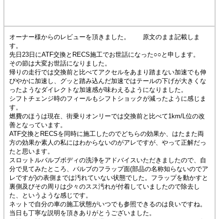
オーナー様からのレビューを頂きました。 原文のまま記載しま
す。
先日23日にATF交換とRECS施工でお世話になった○○と申します。
その節は大変お世話になりました。
帰りの走行では交換前と比べてアクセルをあまり踏まない加速でも伸
びやかに加速し、グッと踏み込んだ加速ではテールの下げが大きくな
ったようなダイレクトな加速感が味わえるようになりました。
シフトチェンジ時のフィールもシフトショックが減ったように感じま
す。
燃費のほうは現在、街乗りオンリーでは交換前と比べて1km/L位の改
善となっています。
ATF交換とRECSを同時に施工したのでどちらの効果か、はたまた両
方の効果か素人の私にはわからないのがアレですが、やって正解だっ
たと思います。
スロットルバルブボディの洗浄をアドバイスいただきましたので、自
分で見てみたところ、バルブのフラップ面(部品の名称知らないのでア
レですが)の表側までは汚れていない状態でした。フラップを動かすと
裏側及びその周りは少々のスス汚れが付着していましたので除去し
た、というような感じです。
ネットで自分の車の施工状態がいつでも参照できるのは良いですね。
当日も丁寧な説明を頂きありがとうございました。