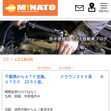
TOP
ミナトBLOG
前の投稿へ
次の投稿へ
千葉県からＡＴＦ交換。 クラウン２００系 Ｎ
ＵＴＥＣ ZZ５１改。
関西近郊だけではなく
九州、四国、中部地方や
北陸、信州方面からもご来店頂き