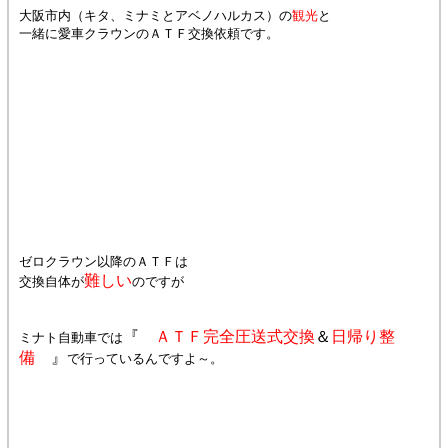
大阪市内（キタ、ミナミとアベノハルカス）の
観光
と
一緒に愛車クラウンのＡＴＦ交換依頼です。
ゼロクラウン以降のＡＴＦは
難しい
交換自体が
のですが
『
ＡＴＦ完全圧送式交換
＆
日帰り整
ミナト自動車では
備
』
で行っているんですよ～。