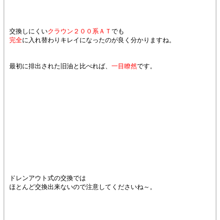
交換しにくい
クラウン２００系ＡＴ
でも
完全
に入れ替わりキレイになったのが良く分かりますね。
最初に排出された旧油と比べれば、
一目瞭然
です。
ドレンアウト式の交換では
ほとんど交換出来ないので注意してくださいね～。