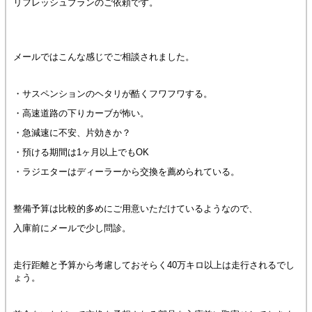
リフレッシュプランのご依頼です。
メールではこんな感じでご相談されました。
・サスペンションのヘタリが酷くフワフワする。
・高速道路の下りカーブが怖い。
・急減速に不安、片効きか？
・預ける期間は1ヶ月以上でもOK
・ラジエターはディーラーから交換を薦められている。
整備予算は比較的多めにご用意いただけているようなので、
入庫前にメールで少し問診。
走行距離と予算から考慮しておそらく40万キロ以上は走行されるでし
ょう。