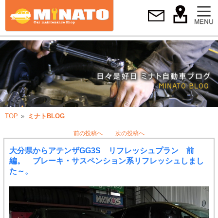
TOP
ミナトBLOG
前の投稿へ
次の投稿へ
大分県からアテンザGG3S リフレッシュプラン 前
編。 ブレーキ・サスペンション系リフレッシュしまし
た～。