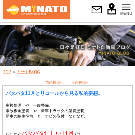
TOP
ミナトBLOG
前の投稿へ
次の投稿へ
バタバタ11月とリコールから見る私的妄想。
車検整備 や 一般整備。
事故板金塗装 や 新車トラックの架装塗装。
新車の納車準備 と ナビの取付 などなど。
バタバタ忙しい11月
なにかと
です。