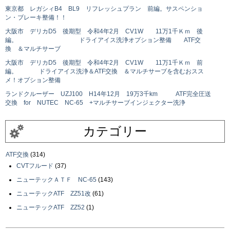
東京都 レガシィB4 BL9 リフレッシュプラン 前編。サスペンショ
ン・ブレーキ整備！！
大阪市 デリカD5 後期型 令和4年2月 CV1W 11万1千Ｋｍ 後
編。 ドライアイス洗浄オプション整備 ATF交
換 ＆マルチサーブ
大阪市 デリカD5 後期型 令和4年2月 CV1W 11万1千Ｋｍ 前
編。 ドライアイス洗浄＆ATF交換 ＆マルチサーブを含むおスス
メ！オプション整備
ランドクルーザー UZJ100 H14年12月 19万3千km ATF完全圧送
交換 for NUTEC NC-65 +マルチサーブインジェクター洗浄
カテゴリー
ATF交換
(314)
CVTフルード
(37)
ニューテックＡＴＦ NC-65
(143)
ニューテックATF ZZ51改
(61)
ニューテックATF ZZ52
(1)