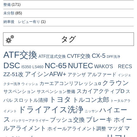
整備
(171)
未分類
(85)
納車後 レビュー有り
(1)
タグ
ATF交換
CX-5
CVTF交換
ATF圧送式交換
DPF洗浄
DSC
NC-65
NUTEC
WAKO'S RECS
IS350
LS460
アイシンAFW+
ZZ-51改
アルファード
アテンザ
インジェ
クラウン
カーエアコンリフレッシュα
クター洗浄
ウィッシュ
スカイアクティブD
ス
サスペンション
サスペンション整備
トヨタ
トルコン太郎
スロットル清掃
バル
トータルアラ
ドライアイス洗浄
ハイエー
イメント
ニッサン
ス
ブレーキ
ブッシュ交換
ホイー
バッテリーアナライザー
ルアライメント
マ
マツダ
ホイールアライメント調整