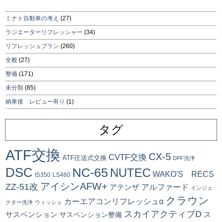
ミナト自動車の考え
(27)
ラジエーターリフレッシャー
(34)
リフレッシュプラン
(260)
全般
(27)
整備
(171)
未分類
(85)
納車後 レビュー有り
(1)
タグ
ATF交換
CX-5
CVTF交換
ATF圧送式交換
DPF洗浄
DSC
NC-65
NUTEC
WAKO'S RECS
IS350
LS460
アイシンAFW+
ZZ-51改
アルファード
アテンザ
インジェ
クラウン
カーエアコンリフレッシュα
クター洗浄
ウィッシュ
スカイアクティブD
ス
サスペンション
サスペンション整備