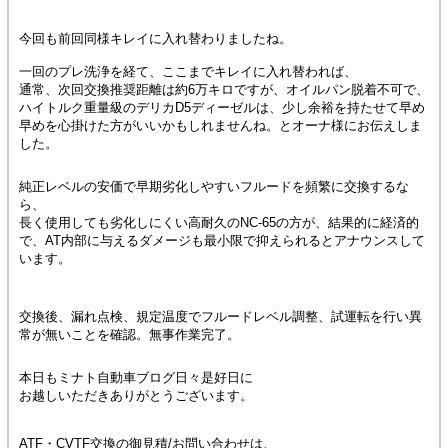
今回も前回同様キレイに入れ替わりましたね。
一回のプレ洗浄を経て、ここまでキレイに入れ替われば、
通常、次回交換推奨距離は約6万キロですが、オイルパン脱着不可で、
ハイトルク重量級のデリカD5ディーゼルは、少し余裕を持たせて早め
早めを心掛けた方がいいかもしれませんね。とオーナ様にお伝えしま
した。
純正レベルの安価で早期劣化しやすいフルードを頻繁に交換するな
ら、
長く使用しても劣化しにくい高耐久のNC-65の方が、結果的に経済的
で、AT内部に与えるダメージも最小限で抑えられるとアナウンスして
います。
交換後、漏れ点検、規定温度でフルードレベル調整、試運転を行い異
常が無いことを確認。無事作業完了。
本日もミナト自動車ブログ日々是好日に
お越しいただきありがとうございます。
ATF・CVTF交換の御見積/お問い合わせは、