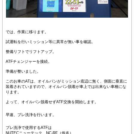
では、作業に移ります。
試運転を行いミッション等に異常が無い事を確認。
整備リフトでリフトアップ。
ATFチェンジャーを接続。
準備が整いました。
このお車のATは、オイルパンがミッション底辺に無く、側面に垂直に
装着されていますので、オイルパン脱着が車上では出来ない車種にな
ります。
よって、オイルパン脱着せずATF交換を開始します。
早速、プレ洗浄を行います。
プレ洗浄で使用するATFは
NUTECニューテック NC-RF（仮名）