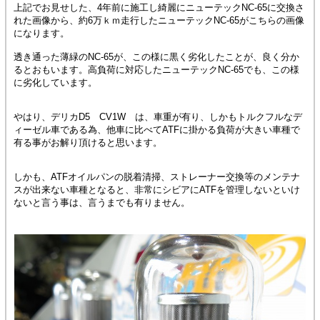
上記でお見せした、4年前に施工し綺麗にニューテックNC-65に交換さ
れた画像から、約6万ｋｍ走行したニューテックNC-65がこちらの画像
になります。
透き通った薄緑のNC-65が、この様に黒く劣化したことが、良く分か
るとおもいます。高負荷に対応したニューテックNC-65でも、この様
に劣化しています。
やはり、デリカD5 CV1W は、車重が有り、しかもトルクフルなデ
ィーゼル車である為、他車に比べてATFに掛かる負荷が大きい車種で
有る事がお解り頂けると思います。
しかも、ATFオイルパンの脱着清掃、ストレーナー交換等のメンテナ
スが出来ない車種となると、非常にシビアにATFを管理しないといけ
ないと言う事は、言うまでも有りません。