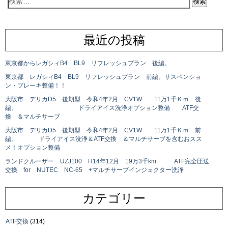
最近の投稿
東京都からレガシィB4 BL9 リフレッシュプラン 後編。
東京都 レガシィB4 BL9 リフレッシュプラン 前編。サスペンショ
ン・ブレーキ整備！！
大阪市 デリカD5 後期型 令和4年2月 CV1W 11万1千Ｋｍ 後
編。 ドライアイス洗浄オプション整備 ATF交
換 ＆マルチサーブ
大阪市 デリカD5 後期型 令和4年2月 CV1W 11万1千Ｋｍ 前
編。 ドライアイス洗浄＆ATF交換 ＆マルチサーブを含むおスス
メ！オプション整備
ランドクルーザー UZJ100 H14年12月 19万3千km ATF完全圧送
交換 for NUTEC NC-65 +マルチサーブインジェクター洗浄
カテゴリー
ATF交換
(314)