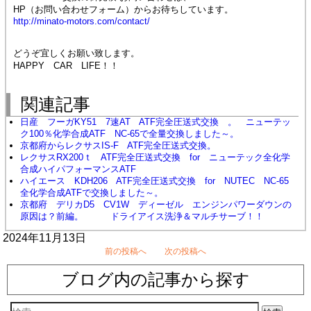
HP（お問い合わせフォーム）からお待ちしています。
http://minato-motors.com/contact/
どうぞ宜しくお願い致します。
HAPPY CAR LIFE！！
関連記事
日産 フーガKY51 7速AT ATF完全圧送式交換 。 ニューテッ
ク100％化学合成ATF NC-65で全量交換しました～。
京都府からレクサスIS-F ATF完全圧送式交換。
レクサスRX200ｔ ATF完全圧送式交換 for ニューテック全化学
合成ハイパフォーマンスATF
ハイエース KDH206 ATF完全圧送式交換 for NUTEC NC-65
全化学合成ATFで交換しました～。
京都府 デリカD5 CV1W ディーゼル エンジンパワーダウンの
原因は？前編。 ドライアイス洗浄＆マルチサーブ！！
2024年11月13日
前の投稿へ
次の投稿へ
ブログ内の記事から探す