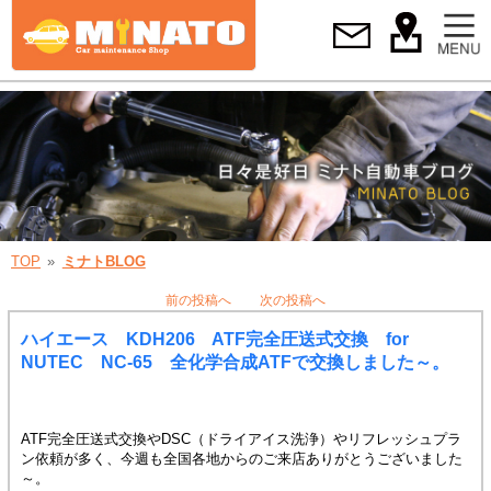
TOP
ミナトBLOG
前の投稿へ
次の投稿へ
ハイエース KDH206 ATF完全圧送式交換 for
NUTEC NC-65 全化学合成ATFで交換しました～。
ATF完全圧送式交換やDSC（ドライアイス洗浄）やリフレッシュプラ
ン依頼が多く、今週も全国各地からのご来店ありがとうございました
～。