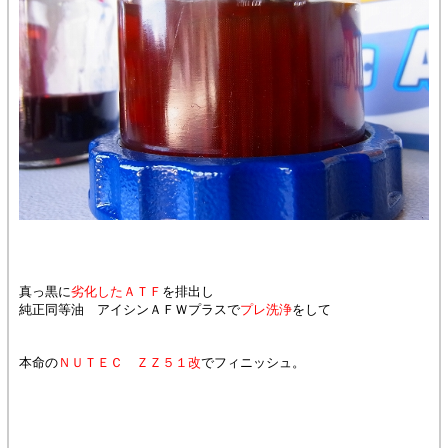
真っ黒に
劣化したＡＴＦ
を排出し
純正同等油 アイシンＡＦＷプラスで
プレ洗浄
をして
本命の
ＮＵＴＥＣ ＺＺ５１改
でフィニッシュ。