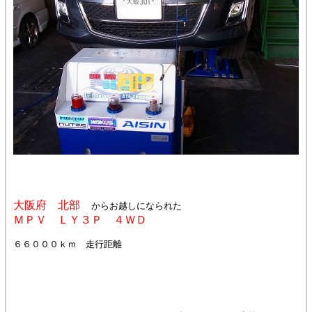
大阪府 北部
からお越しになられた
ＭＰＶ ＬＹ３Ｐ ４ＷＤ
６６０００ｋｍ 走行距離