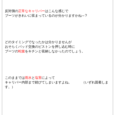
反対側の
正常なキャリパー
はこんな感じで
ブーツがきれいに収まっているのが分かりますかね～?
どのタイミングでなったかは分かりませんが
おそらくパッド交換のピストンを押し込む時に
ブーツの
蛇腹
をキチンと収納しなかったのでしょう。
このままでは
雨水
と
塩害
によって
キャリパー内部まで錆びてしまいますよね。 （いずれ固着しま
す。）