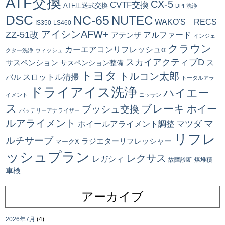
ATF交換
CX-5
CVTF交換
ATF圧送式交換
DPF洗浄
DSC
NC-65
NUTEC
WAKO'S RECS
IS350
LS460
アイシンAFW+
ZZ-51改
アルファード
アテンザ
インジェ
クラウン
カーエアコンリフレッシュα
クター洗浄
ウィッシュ
スカイアクティブD
ス
サスペンション
サスペンション整備
トヨタ
トルコン太郎
スロットル清掃
バル
トータルアラ
ドライアイス洗浄
ハイエー
イメント
ニッサン
ス
ブレーキ
ブッシュ交換
ホイー
バッテリーアナライザー
ルアライメント
マ
マツダ
ホイールアライメント調整
リフレ
ルチサーブ
ラジエターリフレッシャー
マークX
ッシュプラン
レクサス
レガシィ
故障診断
煤堆積
車検
アーカイブ
2026年7月
(4)