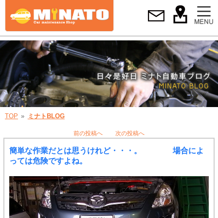
TOP
ミナトBLOG
前の投稿へ
次の投稿へ
簡単な作業だとは思うけれど・・・。 場合によ
っては危険ですよね。