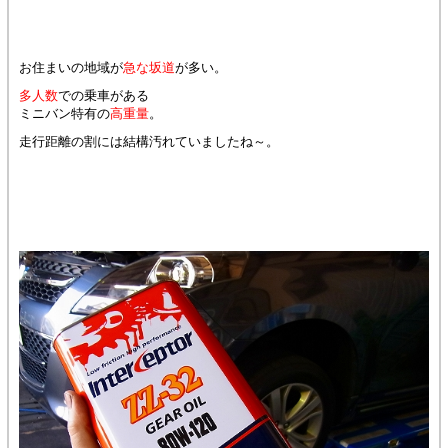
お住まいの地域が
急な坂道
が多い。
多人数
での乗車がある
ミニバン特有の
高重量
。
走行距離の割には結構汚れていましたね～。