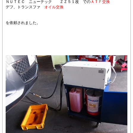
ＮＵＴＥＣ ニューテック ＺＺ５１改 での
ＡＴＦ交換
デフ、トランスファ
オイル交換
を依頼されました。