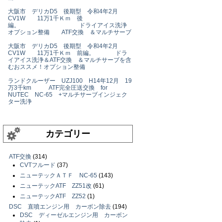
大阪市 デリカD5 後期型 令和4年2月
CV1W 11万1千Ｋｍ 後
編。 ドライアイス洗浄
オプション整備 ATF交換 ＆マルチサーブ
大阪市 デリカD5 後期型 令和4年2月
CV1W 11万1千Ｋｍ 前編。 ドラ
イアイス洗浄＆ATF交換 ＆マルチサーブを含
むおススメ！オプション整備
ランドクルーザー UZJ100 H14年12月 19
万3千km ATF完全圧送交換 for
NUTEC NC-65 +マルチサーブインジェク
ター洗浄
カテゴリー
ATF交換
(314)
CVTフルード
(37)
ニューテックＡＴＦ NC-65
(143)
ニューテックATF ZZ51改
(61)
ニューテックATF ZZ52
(1)
DSC 直噴エンジン用 カーボン除去
(194)
DSC ディーゼルエンジン用 カーボン