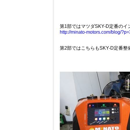
第1部ではマツダSKY-D定番の
http://minato-motors.com/blog/?p
第2部ではこちらもSKY-D定番