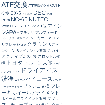
ATF交換
CVTF
ATF圧送式交換
DSC
CX-5
交換
IS350
DPF洗浄
NC-65
NUTEC
LS460
アイシ
ZZ-51改
WAKO'S RECS
ンAFW+
アルファード
アテンザ
イ
カーエアコン
ンジェクター洗浄
ウィッシュ
クラウン
リフレッシュα
サスペ
スカイ
ンション
サスペンション整備
アクティブD
スロットル清
スバル
トヨタ
トルコン太郎
掃
トータ
ドライアイス
ルアライメント
洗浄
ハイエース
ニッサン
バッテ
ブレ
ブッシュ交換
リーアナライザー
ーキ
ホイールアライメント
マツダ
ホイールアライメント調整
マルチサーブ
ラジエターリ
マークX