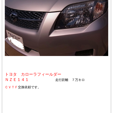
トヨタ カローラフィールダー
ＮＺＥ１４１
走行距離 ７万キロ
ＣＶＴＦ
交換依頼です。