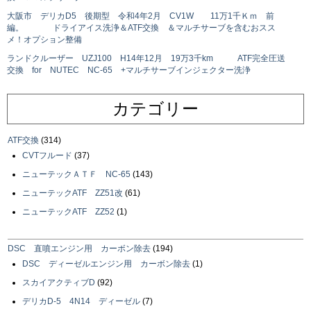
大阪市 デリカD5 後期型 令和4年2月 CV1W 11万1千Ｋｍ 前
編。 ドライアイス洗浄＆ATF交換 ＆マルチサーブを含むおスス
メ！オプション整備
ランドクルーザー UZJ100 H14年12月 19万3千km ATF完全圧送
交換 for NUTEC NC-65 +マルチサーブインジェクター洗浄
カテゴリー
ATF交換
(314)
CVTフルード
(37)
ニューテックＡＴＦ NC-65
(143)
ニューテックATF ZZ51改
(61)
ニューテックATF ZZ52
(1)
DSC 直噴エンジン用 カーボン除去
(194)
DSC ディーゼルエンジン用 カーボン除去
(1)
スカイアクティブD
(92)
デリカD-5 4N14 ディーゼル
(7)