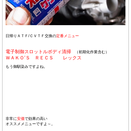
日帰りＡＴＦ/ＣＶＴＦ交換の
定番メニュー
電子制御スロットルボディ清掃
（初期化作業含む）
ＷＡＫＯ’Ｓ ＲＥＣＳ レックス
もう御馴染みですよね。
非常に
安価
で効果の高い
オススメメニューですよ～。