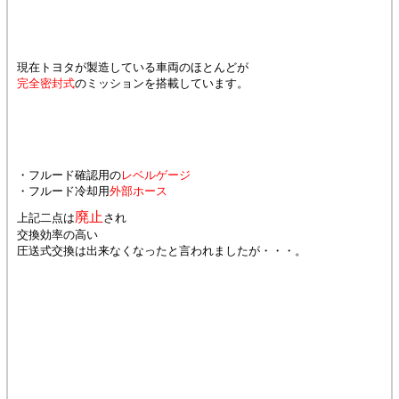
現在トヨタが製造している車両のほとんどが
完全密封式
のミッションを搭載しています。
・フルード確認用の
レベルゲージ
・フルード冷却用
外部ホース
廃止
上記二点は
され
交換効率の高い
圧送式交換は出来なくなったと言われましたが・・・。