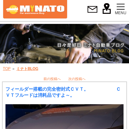
TOP
ミナトBLOG
前の投稿へ
次の投稿へ
フィールダー搭載の完全密封式ＣＶＴ。 Ｃ
ＶＴフルードは消耗品ですよ～。