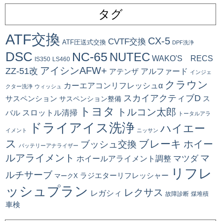
タグ
ATF交換
CX-5
CVTF交換
ATF圧送式交換
DPF洗浄
DSC
NC-65
NUTEC
WAKO'S RECS
IS350
LS460
アイシンAFW+
ZZ-51改
アルファード
アテンザ
インジェ
クラウン
カーエアコンリフレッシュα
クター洗浄
ウィッシュ
スカイアクティブD
ス
サスペンション
サスペンション整備
トヨタ
トルコン太郎
スロットル清掃
バル
トータルアラ
ドライアイス洗浄
ハイエー
イメント
ニッサン
ス
ブレーキ
ブッシュ交換
ホイー
バッテリーアナライザー
ルアライメント
マ
マツダ
ホイールアライメント調整
リフレ
ルチサーブ
ラジエターリフレッシャー
マークX
ッシュプラン
レクサス
レガシィ
故障診断
煤堆積
車検