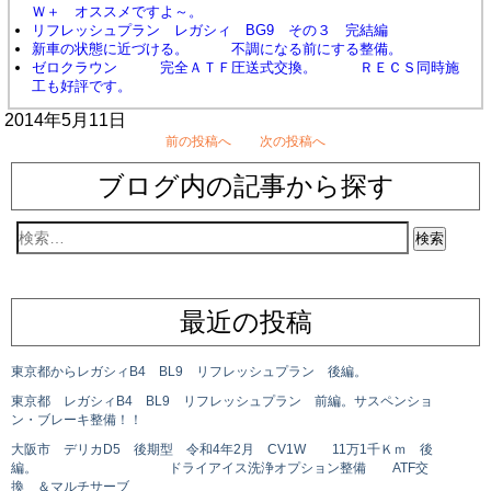
Ｗ＋ オススメですよ～。
リフレッシュプラン レガシィ BG9 その３ 完結編
新車の状態に近づける。 不調になる前にする整備。
ゼロクラウン 完全ＡＴＦ圧送式交換。 ＲＥＣＳ同時施
工も好評です。
2014年5月11日
前の投稿へ
次の投稿へ
ブログ内の記事から探す
最近の投稿
東京都からレガシィB4 BL9 リフレッシュプラン 後編。
東京都 レガシィB4 BL9 リフレッシュプラン 前編。サスペンショ
ン・ブレーキ整備！！
大阪市 デリカD5 後期型 令和4年2月 CV1W 11万1千Ｋｍ 後
編。 ドライアイス洗浄オプション整備 ATF交
換 ＆マルチサーブ