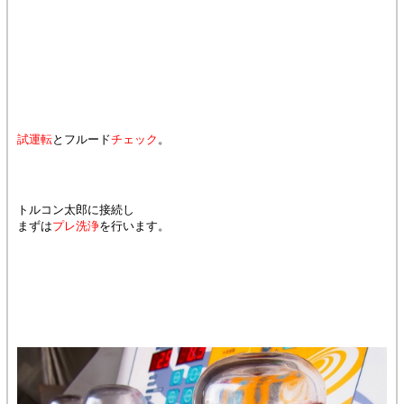
試運転
とフルード
チェック
。
トルコン太郎に接続し
まずは
プレ洗浄
を行います。