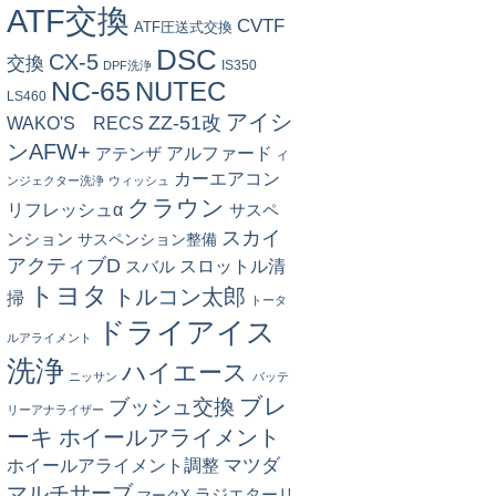
ATF交換
CVTF
ATF圧送式交換
DSC
CX-5
交換
IS350
DPF洗浄
NC-65
NUTEC
LS460
アイシ
ZZ-51改
WAKO'S RECS
ンAFW+
アルファード
アテンザ
イ
カーエアコン
ンジェクター洗浄
ウィッシュ
クラウン
リフレッシュα
サスペ
スカイ
ンション
サスペンション整備
アクティブD
スロットル清
スバル
トヨタ
トルコン太郎
掃
トータ
ドライアイス
ルアライメント
洗浄
ハイエース
ニッサン
バッテ
ブレ
ブッシュ交換
リーアナライザー
ーキ
ホイールアライメント
マツダ
ホイールアライメント調整
マルチサーブ
ラジエターリ
マークX