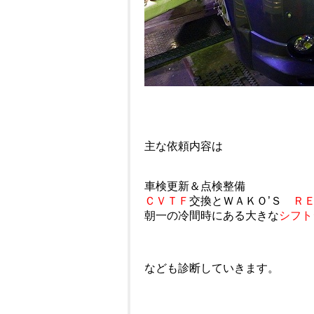
主な依頼内容は
車検更新＆点検整備
ＣＶＴＦ
交換とＷＡＫＯ’Ｓ
Ｒ
朝一の冷間時にある大きな
シフト
なども診断していきます。