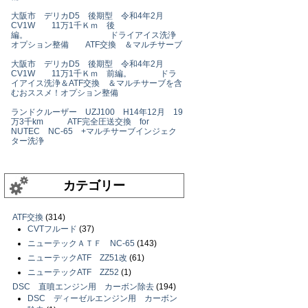
大阪市 デリカD5 後期型 令和4年2月
CV1W 11万1千Ｋｍ 後
編。 ドライアイス洗浄
オプション整備 ATF交換 ＆マルチサーブ
大阪市 デリカD5 後期型 令和4年2月
CV1W 11万1千Ｋｍ 前編。 ドラ
イアイス洗浄＆ATF交換 ＆マルチサーブを含
むおススメ！オプション整備
ランドクルーザー UZJ100 H14年12月 19
万3千km ATF完全圧送交換 for
NUTEC NC-65 +マルチサーブインジェク
ター洗浄
カテゴリー
ATF交換
(314)
CVTフルード
(37)
ニューテックＡＴＦ NC-65
(143)
ニューテックATF ZZ51改
(61)
ニューテックATF ZZ52
(1)
DSC 直噴エンジン用 カーボン除去
(194)
DSC ディーゼルエンジン用 カーボン