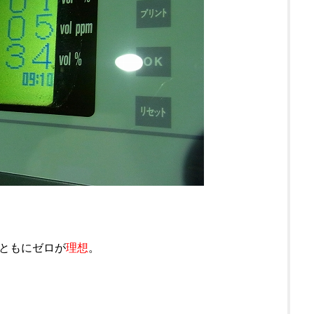
ともにゼロが
理想
。