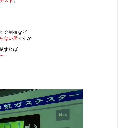
テスト
。
ック制御など
らない所
ですが
使すれば
～
。