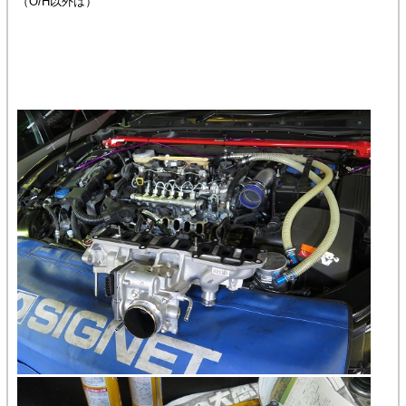
（O/H以外は）