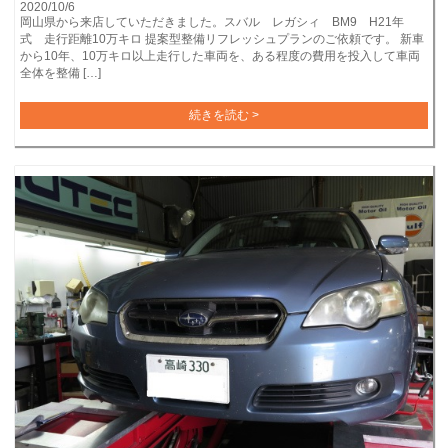
2020/10/6
岡山県から来店していただきました。スバル レガシィ BM9 H21年
式 走行距離10万キロ 提案型整備リフレッシュプランのご依頼です。 新車
から10年、10万キロ以上走行した車両を、ある程度の費用を投入して車両
全体を整備 […]
続きを読む >