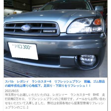
スバル レガシィ ランカスター6 リフレッシュプラン 前編。ゴム部品
の経年劣化は乗り心地低下。足回り・下回りをリフレッシュ！！
2021/9/15
埼玉県からお越しいただいたのは、レガシィー ランカスター6 BHE 走
行距離2万キロ。 リフレッシュプランのご依頼です。メールからお問い合わ
せをいただいて入庫しました。 弊社は全国各地から提案型整備リフレッシ
ュプランのご […]