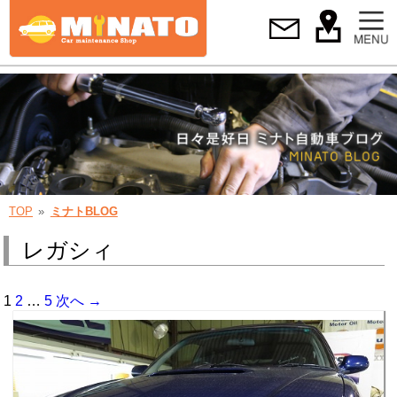
TOP
ミナトBLOG
レガシィ
1
2
…
5
次へ →