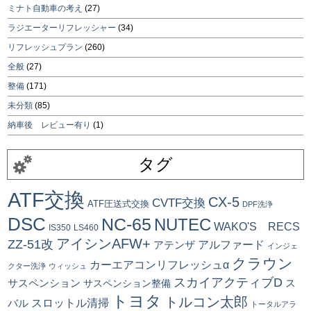
ミナト自動車の考え
(27)
ラジエーターリフレッシャー
(34)
リフレッシュプラン
(260)
全般
(27)
整備
(171)
未分類
(85)
納車後 レビュー有り
(1)
タグ
ATF交換
CX-5
CVTF交換
ATF圧送式交換
DPF洗浄
DSC
NC-65
NUTEC
WAKO'S RECS
IS350
LS460
アイシンAFW+
ZZ-51改
アルファード
アテンザ
インジェ
クラウン
カーエアコンリフレッシュα
クター洗浄
ウィッシュ
スカイアクティブD
ス
サスペンション
サスペンション整備
トヨタ
トルコン太郎
スロットル清掃
バル
トータルアラ