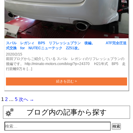
スバル レガシィ BP5 リフレッシュプラン 後編。 ATF完全圧送
式交換 for NUTECニューテック ZZ51改。
2020/2/15
前回ブログからご紹介している スバル レガシィのリフレッシュプランの
後編です。 http://minato-motors.com/blog/?p=24370 H21年式 BP5 走
行距離9万キ […]
続きを読む >
1
2
…
5
次へ →
ブログ内の記事から探す