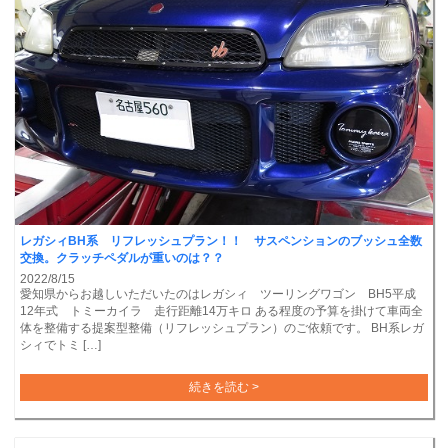
レガシィBH系 リフレッシュプラン！！ サスペンションのブッシュ全数
交換。クラッチペダルが重いのは？？
2022/8/15
愛知県からお越しいただいたのはレガシィ ツーリングワゴン BH5平成
12年式 トミーカイラ 走行距離14万キロ ある程度の予算を掛けて車両全
体を整備する提案型整備（リフレッシュプラン）のご依頼です。 BH系レガ
シィでトミ […]
続きを読む >