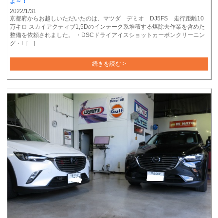
よ～！
2022/1/31
京都府からお越しいただいたのは、マツダ デミオ DJ5FS 走行距離10
万キロ スカイアクティブ1,5Dのインテーク系堆積する煤除去作業を含めた
整備を依頼されました。 ・DSCドライアイスショットカーボンクリーニン
グ・L […]
続きを読む >