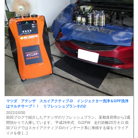
マツダ アテンザ スカイアクティブ-D インジェクター洗浄＆DPF洗浄
はマルチサーブ！！ リフレッシュプランその2
2022/10/30
前回ブログで紹介したアテンザのリフレッシュプラン。某都道府県から2週
間預かりで入庫しています。 平成26年式 GJ2FW 走行距離20万キロ 前
回ブログではスカイアクティブ-Dのインテーク系に堆積する煤をドライア
イスを使 […]