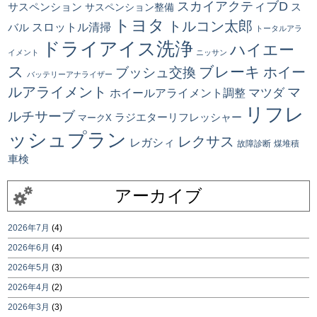
スカイアクティブD
ス
サスペンション
サスペンション整備
トヨタ
トルコン太郎
スロットル清掃
バル
トータルアラ
ドライアイス洗浄
ハイエー
イメント
ニッサン
ス
ブレーキ
ブッシュ交換
ホイー
バッテリーアナライザー
ルアライメント
マ
マツダ
ホイールアライメント調整
リフレ
ルチサーブ
ラジエターリフレッシャー
マークX
ッシュプラン
レクサス
レガシィ
故障診断
煤堆積
車検
アーカイブ
2026年7月
(4)
2026年6月
(4)
2026年5月
(3)
2026年4月
(2)
2026年3月
(3)