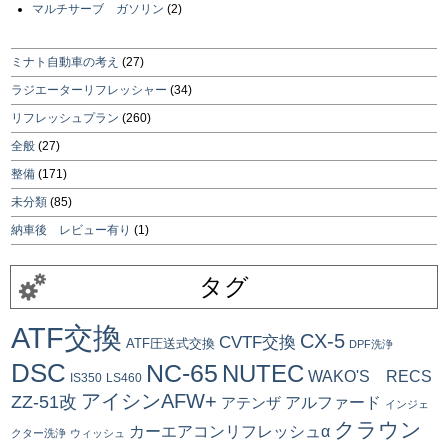
マルチサーブ ガソリン
(2)
ミナト自動車の考え
(27)
ラジエーターリフレッシャー
(34)
リフレッシュプラン
(260)
全般
(27)
整備
(171)
未分類
(85)
納車後 レビュー有り
(1)
タグ
ATF交換
CX-5
CVTF交換
ATF圧送式交換
DPF洗浄
DSC
NC-65
NUTEC
WAKO'S RECS
IS350
LS460
アイシンAFW+
ZZ-51改
アルファード
アテンザ
インジェ
クラウン
カーエアコンリフレッシュα
クター洗浄
ウィッシュ