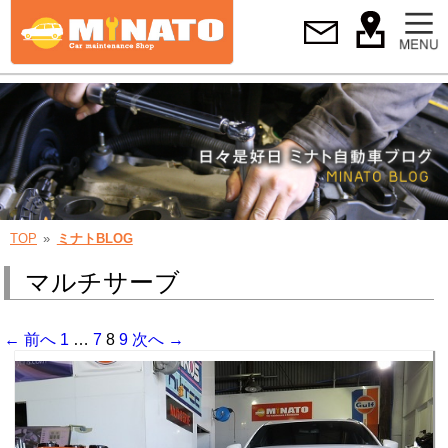
TOP
ミナトBLOG
マルチサーブ
← 前へ
1
…
7
8
9
次へ →