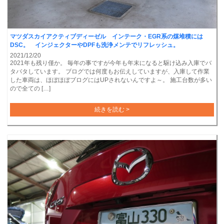
マツダスカイアクティブディーゼル インテーク・EGR系の煤堆積には
DSC。 インジェクターやDPFも洗浄メンテでリフレッシュ。
2021/12/20
2021年も残り僅か。 毎年の事ですが今年も年末になると駆け込み入庫でバ
タバタしています。 ブログでは何度もお伝えしていますが、入庫して作業
した車両は、ほぼほぼブログにはUPされないんですよ～。 施工台数が多い
ので全ての […]
続きを読む >