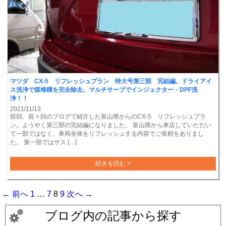
マツダ CX-5 リフレッシュプラン 特大号第三部 完結編。ドライアイ
ス洗浄で煤堆積を完全除去。マルチサーブでインジェクター・DPF洗
浄！！
2021/11/13
前回、前々回のブログで紹介した富山県からのCX-5 リフレッシュプラ
ン。ようやく第三部の完結編になりました。 富山県から来店していただい
て一部ではなく、車両全体をリフレッシュする内容でご依頼をありまし
た。 第一部ではサス […]
続きを読む >
← 前へ
1
…
7
8
9
次へ →
ブログ内の記事から探す