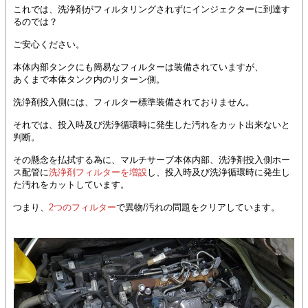
これでは、洗浄剤がフィルタリングされずにインジェクターに到達す
るのでは？
ご安心ください。
本体内部タンクにも簡易なフィルターは装備されていますが、
あくまで本体タンク内のリターン側。
洗浄剤投入側には、フィルター標準装備されておりません。
それでは、投入時及び洗浄循環時に発生した汚れをカット出来ないと
判断。
その懸念を払拭する為に、マルチサーブ本体内部、洗浄剤投入側ホー
ス配管に
洗浄剤フィルターを増設
し、投入時及び洗浄循環時に発生し
た汚れをカットしています。
つまり、
2つのフィルター
で異物/汚れの問題をクリアしています。