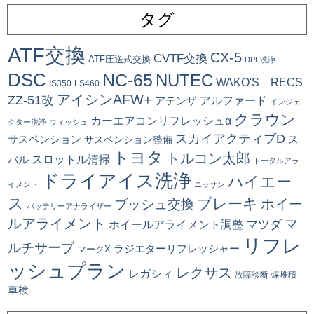
タグ
ATF交換
CX-5
CVTF交換
ATF圧送式交換
DPF洗浄
DSC
NC-65
NUTEC
WAKO'S RECS
IS350
LS460
アイシンAFW+
ZZ-51改
アルファード
アテンザ
インジェ
クラウン
カーエアコンリフレッシュα
クター洗浄
ウィッシュ
スカイアクティブD
ス
サスペンション
サスペンション整備
トヨタ
トルコン太郎
スロットル清掃
バル
トータルアラ
ドライアイス洗浄
ハイエー
イメント
ニッサン
ス
ブレーキ
ブッシュ交換
ホイー
バッテリーアナライザー
ルアライメント
マ
マツダ
ホイールアライメント調整
リフレ
ルチサーブ
ラジエターリフレッシャー
マークX
ッシュプラン
レクサス
レガシィ
故障診断
煤堆積
車検