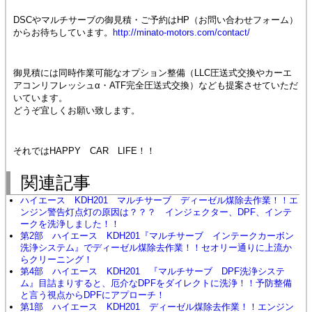
DSCやマルチサーブの御見積・ご予約はHP（お問い合わせフォーム）
からお待ちしています。
http://minato-motors.com/contact/
御見積には同時作業可能なオプション整備（LLC圧送式交換やカーエ
アコンリフレッシュα・ATF完全圧送式交換）なども提案させていただ
いています。
どうぞ宜しくお願い致します。
それではHAPPY CAR LIFE！！
関連記事
ハイエース KDH201 マルチサーブ ディーゼル煤除去作業！！エ
ンジン警告灯点灯の原因は？？？ インジェクター、DPF、インテ
ークを洗浄しました！！
第2部 ハイエース KDH201『マルチサーブ インテークカーボン
洗浄システム』でディーゼル煤除去作業！！セオリー通りに上流か
らクリーニング！
第4部 ハイエース KDH201 『マルチサーブ DPF洗浄システ
ム』目詰まりすると、厄介なDPFをダイレクトに洗浄！！予防整備
と言う視点からDPFにアプローチ！
第1部 ハイエース KDH201 ディーゼル煤除去作業！！エンジン