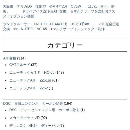
大阪市 デリカD5 後期型 令和4年2月 CV1W 11万1千Ｋｍ 前
編。 ドライアイス洗浄＆ATF交換 ＆マルチサーブを含むおスス
メ！オプション整備
ランドクルーザー UZJ100 H14年12月 19万3千km ATF完全圧送
交換 for NUTEC NC-65 +マルチサーブインジェクター洗浄
カテゴリー
ATF交換
(314)
CVTフルード
(37)
ニューテックＡＴＦ NC-65
(143)
ニューテックATF ZZ51改
(61)
ニューテックATF ZZ52
(1)
DSC 直噴エンジン用 カーボン除去
(194)
DSC ディーゼルエンジン用 カーボン除去
(1)
スカイアクティブD
(92)
デリカD-5 4N14 ディーゼル
(7)