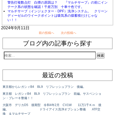
警告灯複数点灯 白煙の原因は？ 『マルチサーブ』の前にイン
テーク系の状態を確認！千差万別 十車十色です。
マルチサーブ（インジェクター・DPF）洗浄システム。 クリーン
ディーゼルのウイークポイントは吸気系の煤蓄積だけじゃな
い！！
2024年9月11日
前の投稿へ
次の投稿へ
ブログ内の記事から探す
最近の投稿
東京都からレガシィB4 BL9 リフレッシュプラン 後編。
東京都 レガシィB4 BL9 リフレッシュプラン 前編。サスペンショ
ン・ブレーキ整備！！
大阪市 デリカD5 後期型 令和4年2月 CV1W 11万1千Ｋｍ 後
編。 ドライアイス洗浄オプション整備 ATF交
換 ＆マルチサーブ