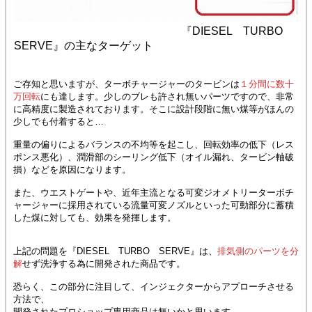
『DIESEL TURBO
SERVE』の主なターゲット
ご存知と思いますが、ターボチャージャーのタービンは
１分間に数十
万回転
にも達します。少しのブレも許され無いパーツですので、非常
に高精度に製造されております。そこに設計段階に無い煤等がほんの
少しでも付着すると…
重量の偏りによるバランスの不均等を起こし、回転効率の低下（レス
ポンス悪化）、潤滑部のシーリング低下（オイル漏れ、タービン軸破
損）などを原因になります。
また、ウエストゲートや、近年主流となる可変ジオメトリーターボチ
ャージャーに採用されている流量可変ノズルといった可動部分に蓄積
した煤に対しても、効果を発揮します。
上記の問題を『DIESEL TURBO SERVE』は、
排気側のパーツを分
解
せず洗浄する為に開発された商品です。
恐らく、この部分に注目して、インジェクターからアプローチさせる
方法で、
開発されたプロショップ専用商品は無いかと思います。