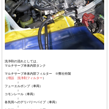
洗浄剤の流れとしては、
マルチサーブ本体内部タンク
↓
マルチサーブ本体内部フィルター ※弊社特製
（
増設 洗浄剤フィルター
）
↓
フューエルポンプ（車両）
↓
コモンレール（車両）
↓
各気筒へのデリバリーパイプ（車両）
↓