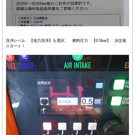
洗浄レベル 【強力洗浄】を選択、 燃料圧力 【0.5bar】 決定後
スタート！