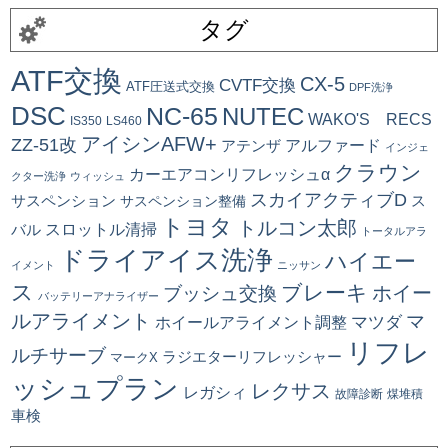
タグ
ATF交換
CX-5
CVTF交換
ATF圧送式交換
DPF洗浄
DSC
NC-65
NUTEC
WAKO'S RECS
IS350
LS460
アイシンAFW+
ZZ-51改
アルファード
アテンザ
インジェ
クラウン
カーエアコンリフレッシュα
クター洗浄
ウィッシュ
スカイアクティブD
ス
サスペンション
サスペンション整備
トヨタ
トルコン太郎
スロットル清掃
バル
トータルアラ
ドライアイス洗浄
ハイエー
イメント
ニッサン
ス
ブレーキ
ブッシュ交換
ホイー
バッテリーアナライザー
ルアライメント
マ
マツダ
ホイールアライメント調整
リフレ
ルチサーブ
ラジエターリフレッシャー
マークX
ッシュプラン
レクサス
レガシィ
故障診断
煤堆積
車検