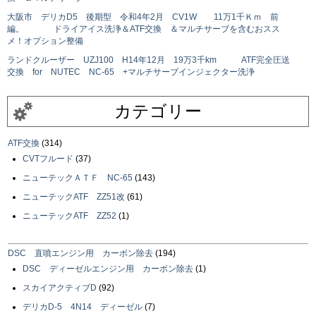
大阪市 デリカD5 後期型 令和4年2月 CV1W 11万1千Ｋｍ 前
編。 ドライアイス洗浄＆ATF交換 ＆マルチサーブを含むおスス
メ！オプション整備
ランドクルーザー UZJ100 H14年12月 19万3千km ATF完全圧送
交換 for NUTEC NC-65 +マルチサーブインジェクター洗浄
カテゴリー
ATF交換
(314)
CVTフルード
(37)
ニューテックＡＴＦ NC-65
(143)
ニューテックATF ZZ51改
(61)
ニューテックATF ZZ52
(1)
DSC 直噴エンジン用 カーボン除去
(194)
DSC ディーゼルエンジン用 カーボン除去
(1)
スカイアクティブD
(92)
デリカD-5 4N14 ディーゼル
(7)