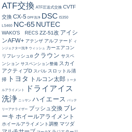
ATF交換
CVTF
ATF圧送式交換
DSC
CX-5
交換
IS350
DPF洗浄
NC-65
NUTEC
LS460
アイシ
ZZ-51改
WAKO'S RECS
ンAFW+
アルファード
アテンザ
イ
カーエアコン
ンジェクター洗浄
ウィッシュ
クラウン
リフレッシュα
サスペ
スカイ
ンション
サスペンション整備
アクティブD
スロットル清
スバル
トヨタ
トルコン太郎
掃
トータ
ドライアイス
ルアライメント
洗浄
ハイエース
ニッサン
バッテ
ブレ
ブッシュ交換
リーアナライザー
ーキ
ホイールアライメント
マツダ
ホイールアライメント調整
マルチサーブ
ラジエターリ
マークX