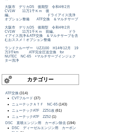
大阪市 デリカD5 後期型 令和4年2月
CV1W 11万1千Ｋｍ 後
編。 ドライアイス洗浄
オプション整備 ATF交換 ＆マルチサーブ
大阪市 デリカD5 後期型 令和4年2月
CV1W 11万1千Ｋｍ 前編。 ドラ
イアイス洗浄＆ATF交換 ＆マルチサーブを含
むおススメ！オプション整備
ランドクルーザー UZJ100 H14年12月 19
万3千km ATF完全圧送交換 for
NUTEC NC-65 +マルチサーブインジェク
ター洗浄
カテゴリー
ATF交換
(314)
CVTフルード
(37)
ニューテックＡＴＦ NC-65
(143)
ニューテックATF ZZ51改
(61)
ニューテックATF ZZ52
(1)
DSC 直噴エンジン用 カーボン除去
(194)
DSC ディーゼルエンジン用 カーボン