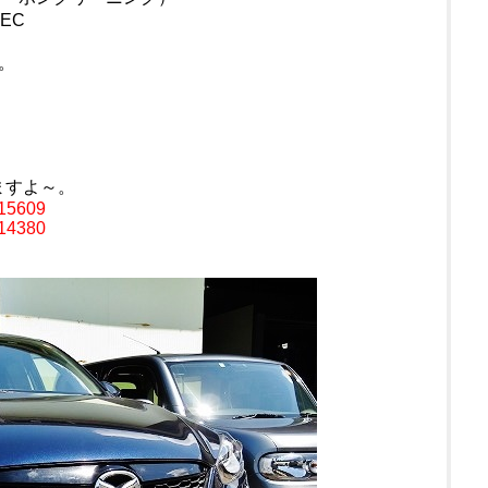
EC
。
いますよ～。
=15609
=14380