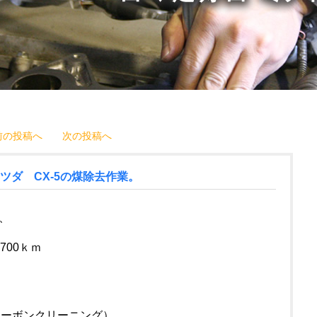
前の投稿へ
次の投稿へ
 マツダ CX-5の煤除去作業。
、
700ｋｍ
カーボンクリーニング）