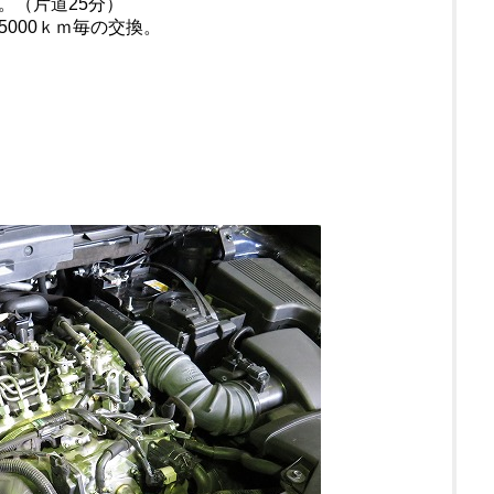
。（片道25分）
000ｋｍ毎の交換。