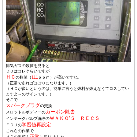
排気ガスの数値を見ると
ＣＯはコレぐらいですが
ＨＣ
の数値（
111
ｐｐｍ）が高いですね。
（正常であればほぼ０になります。）
（ＨＣが多いというのは、簡単に言うと燃料が燃えなくてロスしてい
ますよ～のサインです。）
そこで
スパークプラグ
の交換
カーボン除去
スロットルボディーの
ＷＡＫＯ’Ｓ ＲＥＣＳ
インテークバルブ洗浄の
学習値再設定
ＥＣＵの
これらの作業で
正常
ＨＣの数値も
に戻り ました。