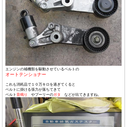
エンジンの補機類を駆動させているベルトの
オートテンショナー
これも消耗品で１０万キロを過ぎてくると
ベルトに掛ける張力が落ちてきて
ベルト
音鳴り
やプーリーの
ガタ
などが出てきますね。