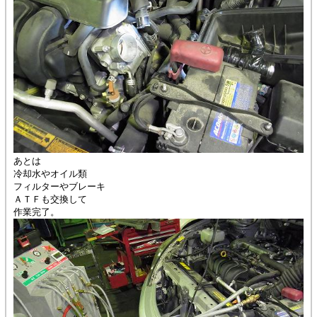
あとは
冷却水やオイル類
フィルターやブレーキ
ＡＴＦも交換して
作業完了。