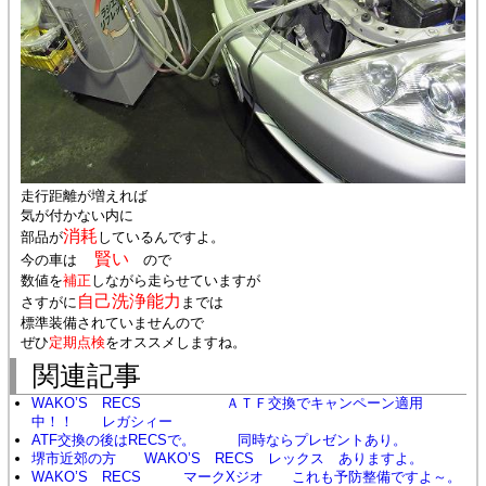
走行距離が増えれば
気が付かない内に
消耗
部品が
しているんですよ。
賢い
今の車は
ので
数値を
補正
しながら走らせていますが
自己洗浄能力
さすがに
までは
標準装備されていませんので
ぜひ
定期点検
をオススメしますね。
関連記事
WAKO’S RECS ＡＴＦ交換でキャンペーン適用
中！！ レガシィー
ATF交換の後はRECSで。 同時ならプレゼントあり。
堺市近郊の方 WAKO’S RECS レックス ありますよ。
WAKO’S RECS マークXジオ これも予防整備ですよ～。