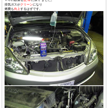
排気ガスが
クリーン
になり
燃費も
向上
するはずです。