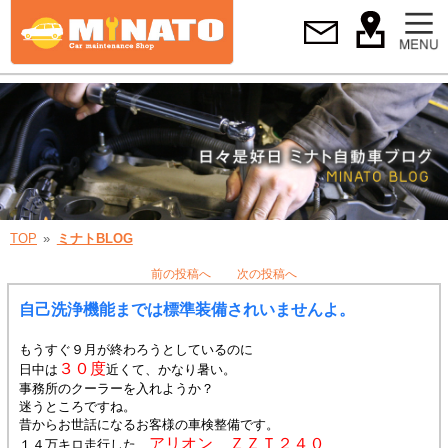
TOP
ミナトBLOG
前の投稿へ
次の投稿へ
自己洗浄機能までは標準装備されいませんよ。
もうすぐ９月が終わろうとしているのに
３０度
日中は
近くて、かなり暑い。
事務所のクーラーを入れようか？
迷うところですね。
昔からお世話になるお客様の車検整備です。
アリオン ＺＺＴ２４０
１４万キロ走行した