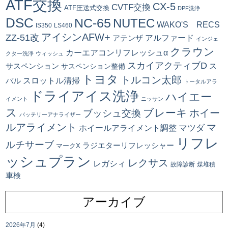
ATF交換
CX-5
CVTF交換
ATF圧送式交換
DPF洗浄
DSC
NC-65
NUTEC
WAKO'S RECS
IS350
LS460
アイシンAFW+
ZZ-51改
アルファード
アテンザ
インジェ
クラウン
カーエアコンリフレッシュα
クター洗浄
ウィッシュ
スカイアクティブD
ス
サスペンション
サスペンション整備
トヨタ
トルコン太郎
スロットル清掃
バル
トータルアラ
ドライアイス洗浄
ハイエー
イメント
ニッサン
ス
ブレーキ
ブッシュ交換
ホイー
バッテリーアナライザー
ルアライメント
マ
マツダ
ホイールアライメント調整
リフレ
ルチサーブ
ラジエターリフレッシャー
マークX
ッシュプラン
レクサス
レガシィ
故障診断
煤堆積
車検
アーカイブ
2026年7月
(4)