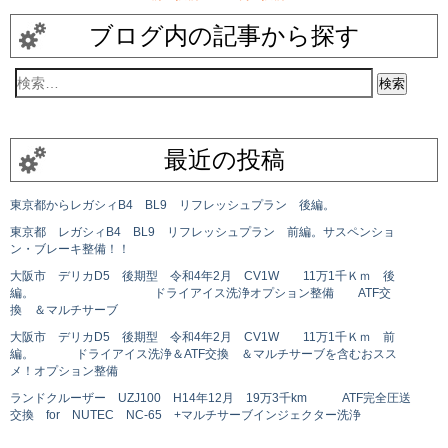
ブログ内の記事から探す
最近の投稿
東京都からレガシィB4 BL9 リフレッシュプラン 後編。
東京都 レガシィB4 BL9 リフレッシュプラン 前編。サスペンショ
ン・ブレーキ整備！！
大阪市 デリカD5 後期型 令和4年2月 CV1W 11万1千Ｋｍ 後
編。 ドライアイス洗浄オプション整備 ATF交
換 ＆マルチサーブ
大阪市 デリカD5 後期型 令和4年2月 CV1W 11万1千Ｋｍ 前
編。 ドライアイス洗浄＆ATF交換 ＆マルチサーブを含むおスス
メ！オプション整備
ランドクルーザー UZJ100 H14年12月 19万3千km ATF完全圧送
交換 for NUTEC NC-65 +マルチサーブインジェクター洗浄