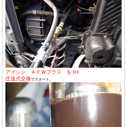
アイシン ＡＦＷプラス を９ℓ
圧送式交換
でスタート。