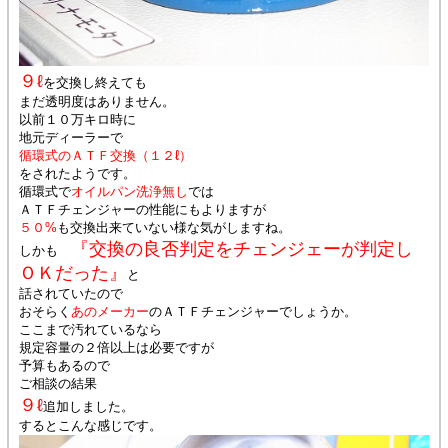
９ℓ
を交換し終えても
まだ透明度はありません。
以前１０万キロ時に
地元ディーラーで
循環式のＡＴＦ交換（１２ℓ）
をされたようです。
循環式で
オイルパン洗浄無し
では
ＡＴＦチェンジャーの性能にもよりますが
５０%
も交換出来ていない様な気がしますね。
『交換の良否判定をチェンジェーが判定し
しかも
ＯＫだった』
と
話されていたので
おそらく
あのメーカー
のＡＴＦチェンジャーでしょうか。
ここまで汚れているなら
規定容量の２倍以上は必要ですが
予算もあるので
ご相談の結果
９ℓ
追加しました。
するとこんな感じです。