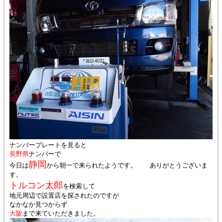
ナンバープレートを見ると
長野県
ナンバーで
静岡
今日は
から朝一で来られたようです。 ありがとうございま
す。
トルコン太郎
を検索して
地元周辺で設置店を探されたのですが
なかなか見つからず
大阪
まで来ていただきました。