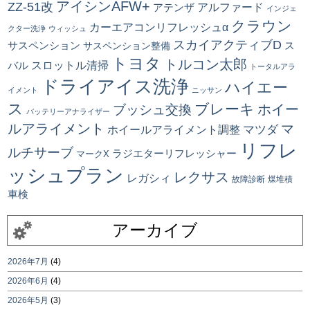
アイシンAFW+
ZZ-51改
アルファード
アテンザ
インジェ
クラウン
カーエアコンリフレッシュα
クター洗浄
ウィッシュ
スカイアクティブD
ス
サスペンション
サスペンション整備
トヨタ
トルコン太郎
スロットル清掃
バル
トータルアラ
ドライアイス洗浄
ハイエー
イメント
ニッサン
ス
ブレーキ
ブッシュ交換
ホイー
バッテリーアナライザー
ルアライメント
マ
マツダ
ホイールアライメント調整
リフレ
ルチサーブ
ラジエターリフレッシャー
マークX
ッシュプラン
レクサス
レガシィ
故障診断
煤堆積
車検
アーカイブ
2026年7月
(4)
2026年6月
(4)
2026年5月
(3)