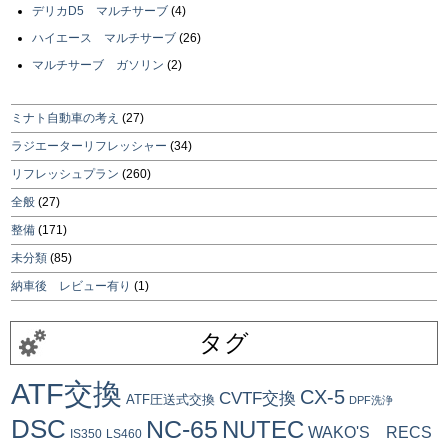
デリカD5 マルチサーブ
(4)
ハイエース マルチサーブ
(26)
マルチサーブ ガソリン
(2)
ミナト自動車の考え
(27)
ラジエーターリフレッシャー
(34)
リフレッシュプラン
(260)
全般
(27)
整備
(171)
未分類
(85)
納車後 レビュー有り
(1)
タグ
ATF交換
CX-5
CVTF交換
ATF圧送式交換
DPF洗浄
DSC
NC-65
NUTEC
WAKO'S RECS
IS350
LS460