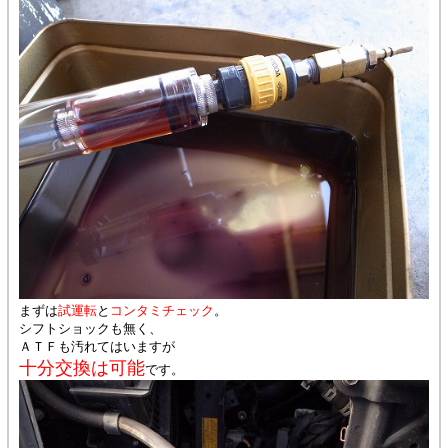
まずは
試運転
と
コンタミチェック
。
シフトショックも無く、
ＡＴＦも汚れてはいますが
十分交換は可能
です。