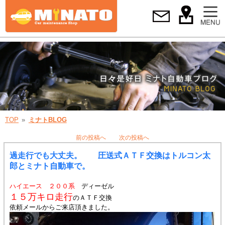
TOP
ミナトBLOG
前の投稿へ
次の投稿へ
過走行でも大丈夫。 圧送式ＡＴＦ交換はトルコン太
郎とミナト自動車で。
ハイエース ２００系
ディーゼル
１５万キロ走行
のＡＴＦ交換
依頼メールからご来店頂きました。