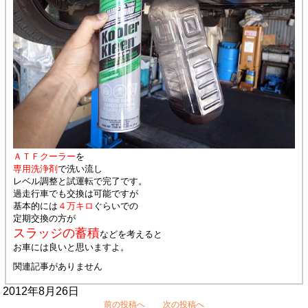
ＡＴＦクーラー
を
専用洗浄剤
で洗い流し
レベル調整と試運転で完了です。
過走行車でも交換は可能ですが
基本的には
４万キロ
ぐらいでの
定期交換の方が
スラッジの蓄積
などを考えると
お車には良いと思いますよ。
関連記事がありません
2012年8月26日
前の投稿へ
次の投稿へ