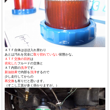
ＡＴＦ自体はほぼ入れ替わり
あとは汚れを完全に
取り切れていない
状態かな。
ＡＴＦ交換の目的
は
劣化した
フルードの交換と
ＡＴ内部の
洗浄
です。
新油効果
で内部を
洗浄
するので
少し走行してからの
再交換
も有りだと思います。
（すこし工賃が多く掛かりますが。）