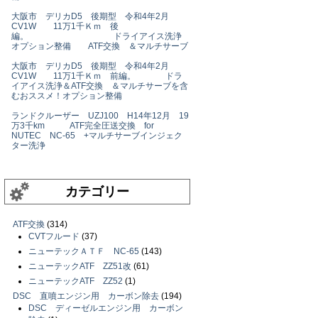
大阪市 デリカD5 後期型 令和4年2月
CV1W 11万1千Ｋｍ 後
編。 ドライアイス洗浄
オプション整備 ATF交換 ＆マルチサーブ
大阪市 デリカD5 後期型 令和4年2月
CV1W 11万1千Ｋｍ 前編。 ドラ
イアイス洗浄＆ATF交換 ＆マルチサーブを含
むおススメ！オプション整備
ランドクルーザー UZJ100 H14年12月 19
万3千km ATF完全圧送交換 for
NUTEC NC-65 +マルチサーブインジェク
ター洗浄
カテゴリー
ATF交換
(314)
CVTフルード
(37)
ニューテックＡＴＦ NC-65
(143)
ニューテックATF ZZ51改
(61)
ニューテックATF ZZ52
(1)
DSC 直噴エンジン用 カーボン除去
(194)
DSC ディーゼルエンジン用 カーボン