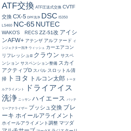
ATF交換
CVTF
ATF圧送式交換
DSC
CX-5
交換
IS350
DPF洗浄
NC-65
NUTEC
LS460
アイシ
ZZ-51改
WAKO'S RECS
ンAFW+
アルファード
アテンザ
イ
カーエアコン
ンジェクター洗浄
ウィッシュ
クラウン
リフレッシュα
サスペ
スカイ
ンション
サスペンション整備
アクティブD
スロットル清
スバル
トヨタ
トルコン太郎
掃
トータ
ドライアイス
ルアライメント
洗浄
ハイエース
ニッサン
バッテ
ブレ
ブッシュ交換
リーアナライザー
ーキ
ホイールアライメント
マツダ
ホイールアライメント調整
マルチサーブ
ラジエターリ
マークX