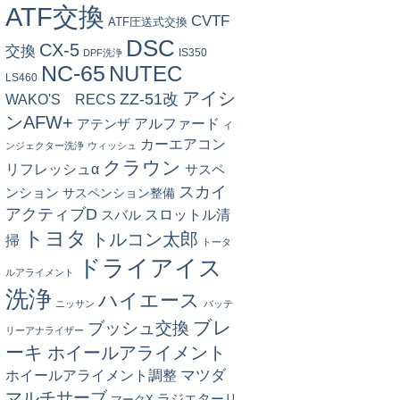
ATF交換
CVTF
ATF圧送式交換
DSC
CX-5
交換
IS350
DPF洗浄
NC-65
NUTEC
LS460
アイシ
ZZ-51改
WAKO'S RECS
ンAFW+
アルファード
アテンザ
イ
カーエアコン
ンジェクター洗浄
ウィッシュ
クラウン
リフレッシュα
サスペ
スカイ
ンション
サスペンション整備
アクティブD
スロットル清
スバル
トヨタ
トルコン太郎
掃
トータ
ドライアイス
ルアライメント
洗浄
ハイエース
ニッサン
バッテ
ブレ
ブッシュ交換
リーアナライザー
ーキ
ホイールアライメント
マツダ
ホイールアライメント調整
マルチサーブ
ラジエターリ
マークX