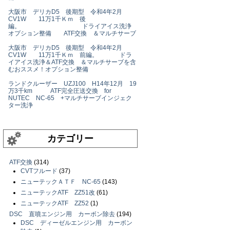
大阪市 デリカD5 後期型 令和4年2月
CV1W 11万1千Ｋｍ 後
編。 ドライアイス洗浄
オプション整備 ATF交換 ＆マルチサーブ
大阪市 デリカD5 後期型 令和4年2月
CV1W 11万1千Ｋｍ 前編。 ドラ
イアイス洗浄＆ATF交換 ＆マルチサーブを含
むおススメ！オプション整備
ランドクルーザー UZJ100 H14年12月 19
万3千km ATF完全圧送交換 for
NUTEC NC-65 +マルチサーブインジェク
ター洗浄
カテゴリー
ATF交換
(314)
CVTフルード
(37)
ニューテックＡＴＦ NC-65
(143)
ニューテックATF ZZ51改
(61)
ニューテックATF ZZ52
(1)
DSC 直噴エンジン用 カーボン除去
(194)
DSC ディーゼルエンジン用 カーボン