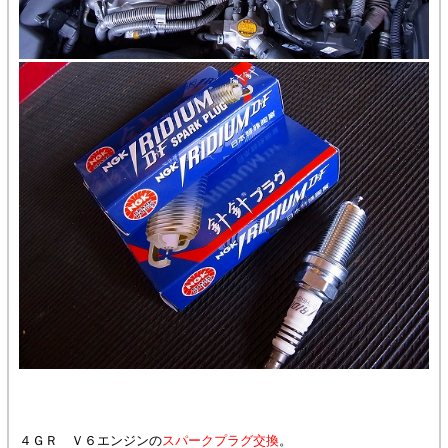
４ＧＲ Ｖ６エンジンの
スパークプラグ交換
。