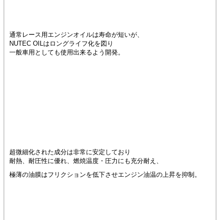
通常レース用エンジンオイルは寿命が短いが、
NUTEC OILはロングライフ化を図り
一般車用としても使用出来るよう開発。
超微細化された成分は非常に安定しており
耐熱、耐圧性に優れ、燃焼温度・圧力にも充分耐え、
極薄の油膜はフリクションを低下させエンジン油温の上昇を抑制。