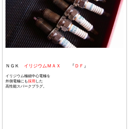
ＮＧＫ
イリジウムＭＡＸ
『
ＤＦ
』
イリジウム極細中心電極を
外側電極にも
採用
した
高性能スパークプラグ。