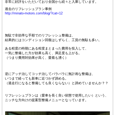
非常に好評をいただいており全国から続々と入庫しています。
過去のリフレッシュプラン事例
http://minato-motors.com/blog/?cat=12
無駄で非効率な手順でのリフレッシュ整備は、
結果的にはコンディション回復はしずらく、工賃の無駄も多い。
ある程度の時期にある程度まとまった費用を投入して、
一気に整備した方が効果も高く、満足度も上がる。
（つまり費用対効果が高く、愛着も湧く）
逆にアッチ治してコッチ治してバラバラに無計画な整備は、
いつまで経っても新車に近づかず諦める。
（過走行になると整備しても良くならない）と諦めていませんか？？
リフレッシュプランは（愛車を長く良い状態で使用したい）という、
ニッチな方向けの提案型整備メニューとなっています。