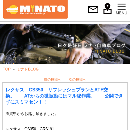
TOP
ミナトBLOG
前の投稿へ
次の投稿へ
レクサス GS350 リフレッシュプランとATF交
換。 ATからの微振動にはマル秘作業。 公開でき
ずにスミマセン！！
滋賀県からお越し頂きました。
レクサス GS350 GRS191