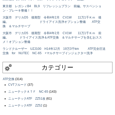
東京都 レガシィB4 BL9 リフレッシュプラン 前編。サスペンショ
ン・ブレーキ整備！！
大阪市 デリカD5 後期型 令和4年2月 CV1W 11万1千Ｋｍ 後
編。 ドライアイス洗浄オプション整備 ATF交
換 ＆マルチサーブ
大阪市 デリカD5 後期型 令和4年2月 CV1W 11万1千Ｋｍ 前
編。 ドライアイス洗浄＆ATF交換 ＆マルチサーブを含むおスス
メ！オプション整備
ランドクルーザー UZJ100 H14年12月 19万3千km ATF完全圧送
交換 for NUTEC NC-65 +マルチサーブインジェクター洗浄
カテゴリー
ATF交換
(314)
CVTフルード
(37)
ニューテックＡＴＦ NC-65
(143)
ニューテックATF ZZ51改
(61)
ニューテックATF ZZ52
(1)