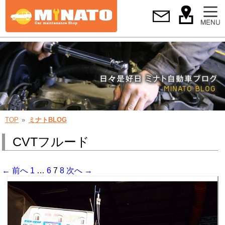
TOP
ミナトBLOG
CVTフルード
← 前へ
1
…
6
7
8
次へ →