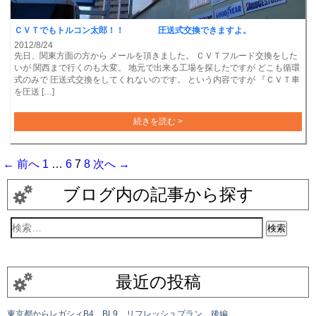
ＣＶＴでもトルコン太郎！！ 圧送式交換できますよ。
2012/8/24
先日、関東方面の方から メールを頂きました。 ＣＶＴフルード交換をした
いが 関西まで行くのも大変。 地元で出来る工場を探したですが どこも循環
式のみで 圧送式交換をしてくれないのです。 という内容ですが 『ＣＶＴ車
を圧送 […]
続きを読む >
← 前へ
1
…
6
7
8
次へ →
ブログ内の記事から探す
最近の投稿
東京都からレガシィB4 BL9 リフレッシュプラン 後編。