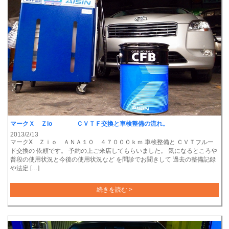
マークＸ Ｚio ＣＶＴＦ交換と車検整備の流れ。
2013/2/13
マークⅩ Ｚｉｏ ＡＮＡ１０ ４７０００ｋｍ 車検整備と ＣＶＴフルー
ド交換の 依頼です。 予約の上ご来店してもらいました。 気になるところや
普段の使用状況と今後の使用状況など を問診でお聞きして 過去の整備記録
や法定 […]
続きを読む >