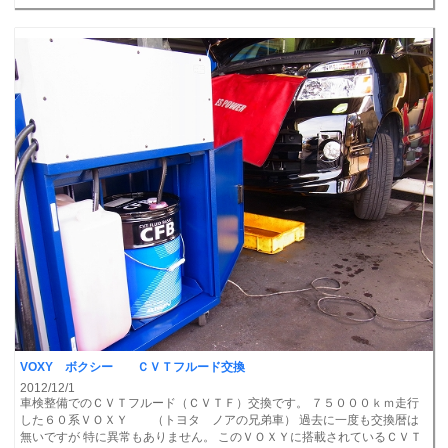
VOXY ボクシー ＣＶＴフルード交換
2012/12/1
車検整備でのＣＶＴフルード（ＣＶＴＦ）交換です。 ７５０００ｋｍ走行
した６０系ＶＯＸＹ （トヨタ ノアの兄弟車） 過去に一度も交換暦は
無いですが 特に異常もありません。 このＶＯＸＹに搭載されているＣＶＴ