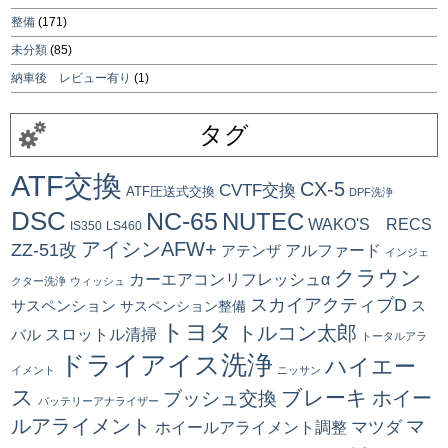
整備
(171)
未分類
(85)
納車後 レビュー有り
(1)
タグ
ATF交換
CX-5
CVTF交換
ATF圧送式交換
DPF洗浄
DSC
NC-65
NUTEC
WAKO'S RECS
IS350
LS460
アイシンAFW+
ZZ-51改
アルファード
アテンザ
インジェ
クラウン
カーエアコンリフレッシュα
クター洗浄
ウィッシュ
スカイアクティブD
ス
サスペンション
サスペンション整備
トヨタ
トルコン太郎
スロットル清掃
バル
トータルアラ
ドライアイス洗浄
ハイエー
イメント
ニッサン
ス
ブレーキ
ブッシュ交換
ホイー
バッテリーアナライザー
ルアライメント
マ
マツダ
ホイールアライメント調整