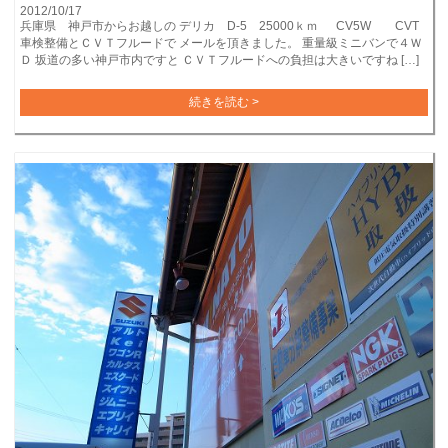
2012/10/17
兵庫県 神戸市からお越しの デリカ D-5 25000ｋｍ CV5W CVT
車検整備とＣＶＴフルードで メールを頂きました。 重量級ミニバンで４Ｗ
Ｄ 坂道の多い神戸市内ですと ＣＶＴフルードへの負担は大きいですね […]
続きを読む >