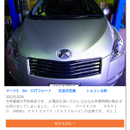
マークX Zio CVTフルード 圧送式交換 トルコン太郎
2012/12/28
今年最後の予約来店です。 お電話を頂いてから なかなか作業時間が取れず
お待たせしてしまいました。 スイマセン。 マークＸジオ ＡＮＡ１
０ 2400cc ＣＶＴ ＣＶＴＦ（ＣＶＴフルード）の交換です。 ６ […]
続きを読む >