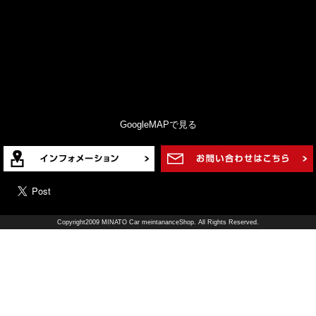
GoogleMAPで見る
Copyright2009 MINATO Car meintananceShop. All Rights Reserved.