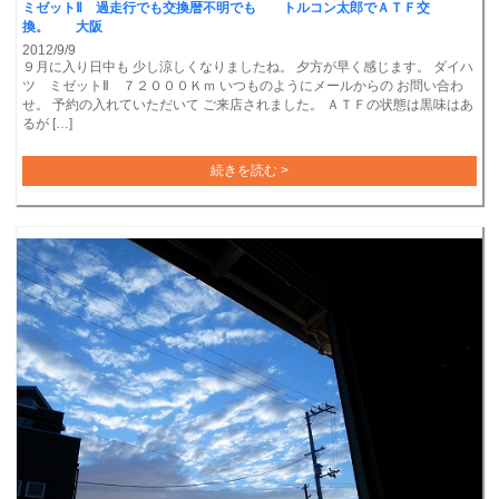
ミゼットⅡ 過走行でも交換暦不明でも トルコン太郎でＡＴＦ交
換。 大阪
2012/9/9
９月に入り日中も 少し涼しくなりましたね。 夕方が早く感じます。 ダイハ
ツ ミゼットⅡ ７２０００Ｋｍ いつものようにメールからの お問い合わ
せ。 予約の入れていただいて ご来店されました。 ＡＴＦの状態は黒味はあ
るが […]
続きを読む >