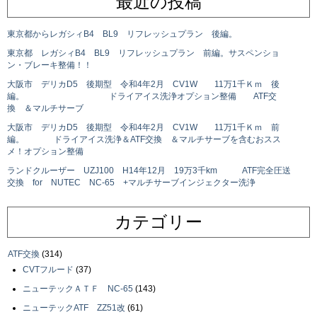
最近の投稿
東京都からレガシィB4 BL9 リフレッシュプラン 後編。
東京都 レガシィB4 BL9 リフレッシュプラン 前編。サスペンショ
ン・ブレーキ整備！！
大阪市 デリカD5 後期型 令和4年2月 CV1W 11万1千Ｋｍ 後
編。 ドライアイス洗浄オプション整備 ATF交
換 ＆マルチサーブ
大阪市 デリカD5 後期型 令和4年2月 CV1W 11万1千Ｋｍ 前
編。 ドライアイス洗浄＆ATF交換 ＆マルチサーブを含むおスス
メ！オプション整備
ランドクルーザー UZJ100 H14年12月 19万3千km ATF完全圧送
交換 for NUTEC NC-65 +マルチサーブインジェクター洗浄
カテゴリー
ATF交換
(314)
CVTフルード
(37)
ニューテックＡＴＦ NC-65
(143)
ニューテックATF ZZ51改
(61)