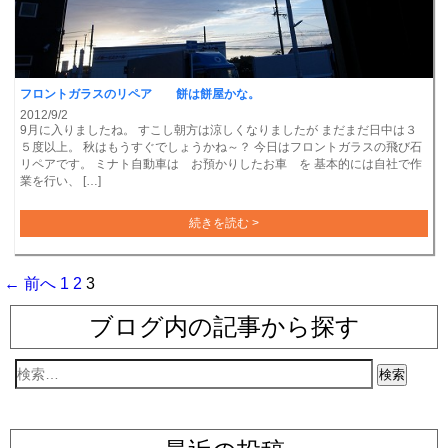
フロントガラスのリペア 餅は餅屋かな。
2012/9/2
9月に入りましたね。 すこし朝方は涼しくなりましたが まだまだ日中は３
５度以上。 秋はもうすぐでしょうかね～？ 今日はフロントガラスの飛び石
リペアです。 ミナト自動車は お預かりしたお車 を 基本的には自社で作
業を行い、 […]
続きを読む >
← 前へ
1
2
3
ブログ内の記事から探す