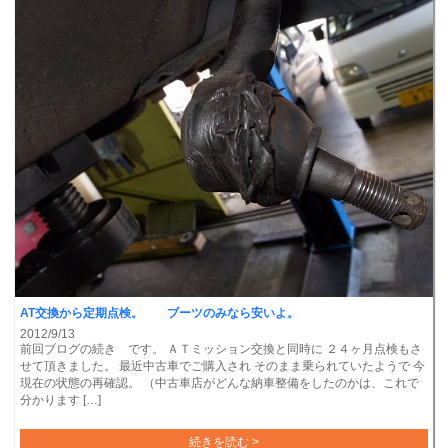
AT交換から定期点検。 ブーツのみなら安いよ。
2012/9/13
前回ブログの続き です。 ＡＴミッション交換と同時に ２４ヶ月点検もさ
せて頂きました。 最近中古車でご購入され そのまま乗られていたようで 今
現在の状態の再確認。 （中古車店がどんな納車整備をしたのかは、これで
分かります […]
続きを読む >