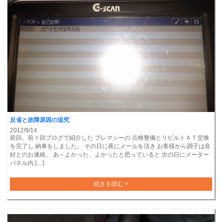
反省と故障原因の追究
2012/9/14
前回、前々回ブログで紹介した プレマシーの 点検整備とリビルトＡＴ交換
を完了し 納車をしました。 その日に夜にメールを頂き お客様から調子は良
好とのお連絡。 あ～よかった、よかったと思っていると 次の日にメーター
パネル内 […]
続きを読む >