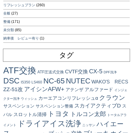
リフレッシュプラン
(260)
全般
(27)
整備
(171)
未分類
(85)
納車後 レビュー有り
(1)
タグ
ATF交換
CX-5
CVTF交換
ATF圧送式交換
DPF洗浄
DSC
NC-65
NUTEC
WAKO'S RECS
IS350
LS460
アイシンAFW+
ZZ-51改
アルファード
アテンザ
インジェ
クラウン
カーエアコンリフレッシュα
クター洗浄
ウィッシュ
スカイアクティブD
ス
サスペンション
サスペンション整備
トヨタ
トルコン太郎
スロットル清掃
バル
トータルアラ
ドライアイス洗浄
ハイエー
イメント
ニッサン