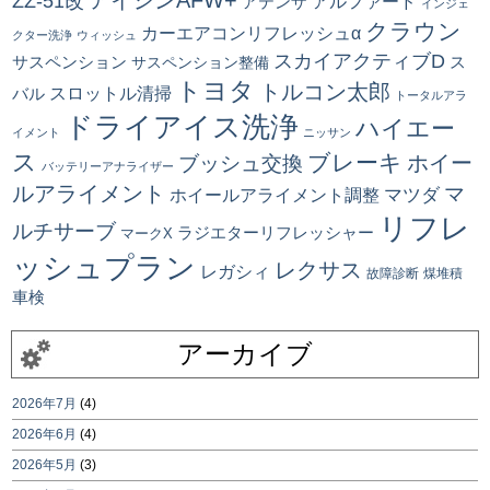
ZZ-51改
アルファード
アテンザ
インジェ
クラウン
カーエアコンリフレッシュα
クター洗浄
ウィッシュ
スカイアクティブD
ス
サスペンション
サスペンション整備
トヨタ
トルコン太郎
スロットル清掃
バル
トータルアラ
ドライアイス洗浄
ハイエー
イメント
ニッサン
ス
ブレーキ
ブッシュ交換
ホイー
バッテリーアナライザー
ルアライメント
マ
マツダ
ホイールアライメント調整
リフレ
ルチサーブ
ラジエターリフレッシャー
マークX
ッシュプラン
レクサス
レガシィ
故障診断
煤堆積
車検
アーカイブ
2026年7月
(4)
2026年6月
(4)
2026年5月
(3)