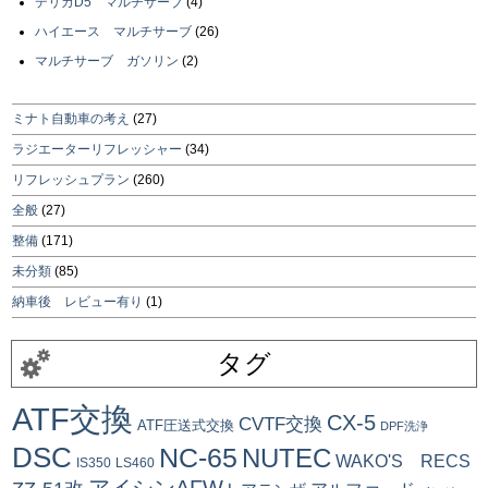
デリカD5 マルチサーブ
(4)
ハイエース マルチサーブ
(26)
マルチサーブ ガソリン
(2)
ミナト自動車の考え
(27)
ラジエーターリフレッシャー
(34)
リフレッシュプラン
(260)
全般
(27)
整備
(171)
未分類
(85)
納車後 レビュー有り
(1)
タグ
ATF交換
CX-5
CVTF交換
ATF圧送式交換
DPF洗浄
DSC
NC-65
NUTEC
WAKO'S RECS
IS350
LS460
アイシンAFW+