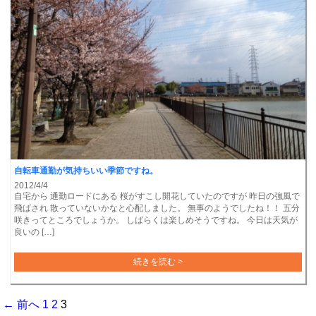
自転車通勤が気持ちいい季節ですね。
2012/4/4
自宅から 通勤ロードにある 桜がすこし開花していたのですが 昨日の強風で
飛ばされ 散っていないかなと心配しました。 無事のようでしたね！！ 五分
咲きってところでしょうか。 しばらくは楽しめそうですね。 今日は天気が
良いの […]
続きを読む >
← 前へ
1
2
3